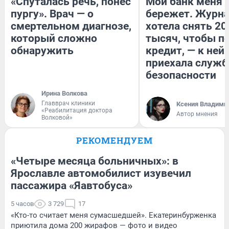
«Спуталась речь, понес
Мой банк меня
пургу». Врач — о
бережет. Журн
смертельном диагнозе,
хотела снять 20
который сложно
тысяч, чтобы п
обнаружить
кредит, — к ней
приехала служб
безопасности
Ирина Волкова
Главврач клиники
Ксения Владими
«Реабилитация доктора
Автор мнения
Волковой»
РЕКОМЕНДУЕМ
«Четыре месяца больничных»: в
Ярославле автомобилист изувечил
пассажира «Яавтобуса»
5 часов
3 729
17
«Кто-то считает меня сумасшедшей». Екатеринбурженка
приютила дома 200 жирафов — фото и видео