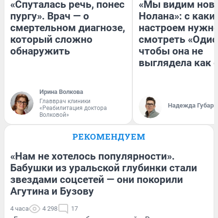
«Спуталась речь, понес
«Мы видим нов
пургу». Врач — о
Нолана»: с каки
смертельном диагнозе,
настроем нужн
который сложно
смотреть «Одис
обнаружить
чтобы она не
выглядела как 
Ирина Волкова
Главврач клиники
Надежда Губарь
«Реабилитация доктора
Волковой»
РЕКОМЕНДУЕМ
«Нам не хотелось популярности».
Бабушки из уральской глубинки стали
звездами соцсетей — они покорили
Агутина и Бузову
4 часа
4 298
17