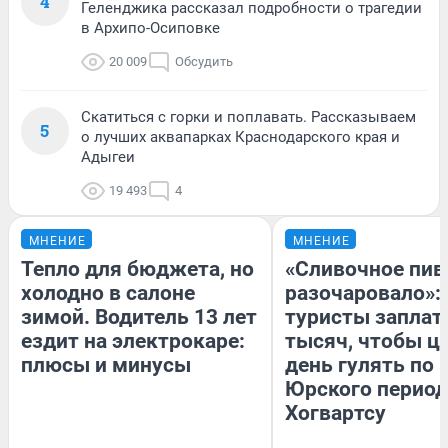
4
Геленджика рассказал подробности о трагедии
в Архипо-Осиповке
20 009
Обсудить
Скатиться с горки и поплавать. Рассказываем
5
о лучших аквапарках Краснодарского края и
Адыгеи
19 493
4
МНЕНИЕ
МНЕНИЕ
Тепло для бюджета, но
«Сливочное пив
холодно в салоне
разочаровало»:
зимой. Водитель 13 лет
туристы заплат
ездит на электрокаре:
тысяч, чтобы ц
плюсы и минусы
день гулять по 
Юрского период
Хогвартсу