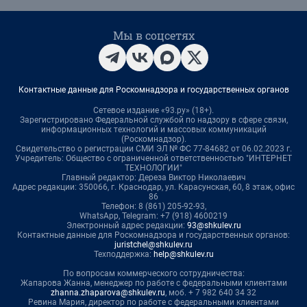
Мы в соцсетях
Контактные данные для Роскомнадзора и государственных органов
Сетевое издание «93.ру» (18+).
Зарегистрировано Федеральной службой по надзору в сфере связи,
информационных технологий и массовых коммуникаций
(Роскомнадзор).
Свидетельство о регистрации СМИ ЭЛ № ФС 77-84682 от 06.02.2023 г.
Учредитель: Общество с ограниченной ответственностью "ИНТЕРНЕТ
ТЕХНОЛОГИИ"
Главный редактор: Дереза Виктор Николаевич
Адрес редакции: 350066, г. Краснодар, ул. Карасунская, 60, 8 этаж, офис
86
Телефон: 8 (861) 205-92-93,
WhatsApp, Telegram: +7 (918) 4600219
Электронный адрес редакции:
93@shkulev.ru
Контактные данные для Роскомнадзора и государственных органов:
juristchel@shkulev.ru
Техподдержка:
help@shkulev.ru
По вопросам коммерческого сотрудничества:
Жапарова Жанна, менеджер по работе с федеральными клиентами
zhanna.zhaparova@shkulev.ru
, моб. + 7 982 640 34 32
Ревина Мария, директор по работе с федеральными клиентами