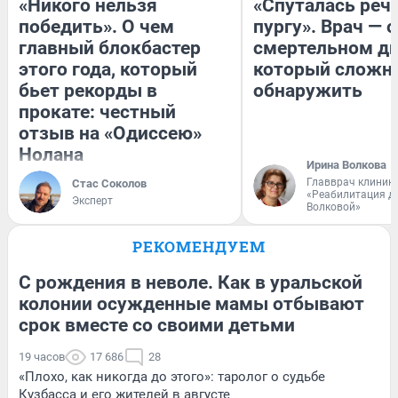
«Никого нельзя
«Спуталась речь
победить». О чем
пургу». Врач — о
главный блокбастер
смертельном ди
этого года, который
который сложн
бьет рекорды в
обнаружить
прокате: честный
отзыв на «Одиссею»
Нолана
Ирина Волкова
Главврач клиник
Стас Соколов
«Реабилитация д
Эксперт
Волковой»
РЕКОМЕНДУЕМ
С рождения в неволе. Как в уральской
колонии осужденные мамы отбывают
срок вместе со своими детьми
19 часов
17 686
28
«Плохо, как никогда до этого»: таролог о судьбе
Кузбасса и его жителей в августе