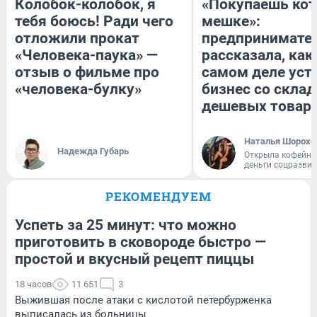
Колобок-колобок, я
«Покупаешь кот
тебя боюсь! Ради чего
мешке»:
отложили прокат
предпринимате
«Человека-паука» —
рассказала, как
отзыв о фильме про
самом деле уст
«человека-булку»
бизнес со скла
дешевых товар
Наталья Шорохо
Надежда Губарь
Открыла кофейну
деньги соцразви
РЕКОМЕНДУЕМ
Успеть за 25 минут: что можно
приготовить в сковороде быстро —
простой и вкусный рецепт пиццы
18 часов
11 651
3
Выжившая после атаки с кислотой петербурженка
выписалась из больницы