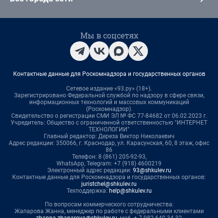
Мы в соцсетях
Контактные данные для Роскомнадзора и государственных органов
Сетевое издание «93.ру» (18+).
Зарегистрировано Федеральной службой по надзору в сфере связи,
информационных технологий и массовых коммуникаций
(Роскомнадзор).
Свидетельство о регистрации СМИ ЭЛ № ФС 77-84682 от 06.02.2023 г.
Учредитель: Общество с ограниченной ответственностью "ИНТЕРНЕТ
ТЕХНОЛОГИИ"
Главный редактор: Дереза Виктор Николаевич
Адрес редакции: 350066, г. Краснодар, ул. Карасунская, 60, 8 этаж, офис
86
Телефон: 8 (861) 205-92-93,
WhatsApp, Telegram: +7 (918) 4600219
Электронный адрес редакции:
93@shkulev.ru
Контактные данные для Роскомнадзора и государственных органов:
juristchel@shkulev.ru
Техподдержка:
help@shkulev.ru
По вопросам коммерческого сотрудничества:
Жапарова Жанна, менеджер по работе с федеральными клиентами
zhanna.zhaparova@shkulev.ru
, моб. + 7 982 640 34 32