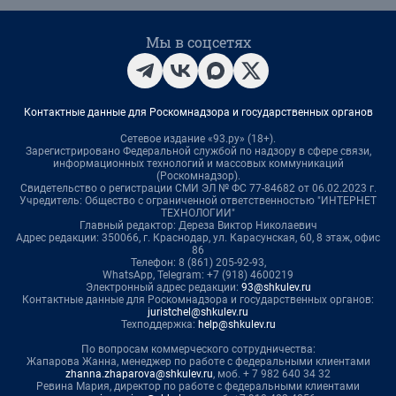
Мы в соцсетях
Контактные данные для Роскомнадзора и государственных органов
Сетевое издание «93.ру» (18+).
Зарегистрировано Федеральной службой по надзору в сфере связи,
информационных технологий и массовых коммуникаций
(Роскомнадзор).
Свидетельство о регистрации СМИ ЭЛ № ФС 77-84682 от 06.02.2023 г.
Учредитель: Общество с ограниченной ответственностью "ИНТЕРНЕТ
ТЕХНОЛОГИИ"
Главный редактор: Дереза Виктор Николаевич
Адрес редакции: 350066, г. Краснодар, ул. Карасунская, 60, 8 этаж, офис
86
Телефон: 8 (861) 205-92-93,
WhatsApp, Telegram: +7 (918) 4600219
Электронный адрес редакции:
93@shkulev.ru
Контактные данные для Роскомнадзора и государственных органов:
juristchel@shkulev.ru
Техподдержка:
help@shkulev.ru
По вопросам коммерческого сотрудничества:
Жапарова Жанна, менеджер по работе с федеральными клиентами
zhanna.zhaparova@shkulev.ru
, моб. + 7 982 640 34 32
Ревина Мария, директор по работе с федеральными клиентами