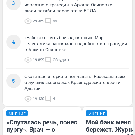
3
известно о трагедии в Архипо-Осиповке —
люди погибли после атаки БПЛА
29 359
66
«Работают пять бригад скорой». Мэр
4
Геленджика рассказал подробности о трагедии
в Архипо-Осиповке
19 899
Обсудить
Скатиться с горки и поплавать. Рассказываем
5
о лучших аквапарках Краснодарского края и
Адыгеи
19 430
4
МНЕНИЕ
МНЕНИЕ
«Спуталась речь, понес
Мой банк меня
пургу». Врач — о
бережет. Журн