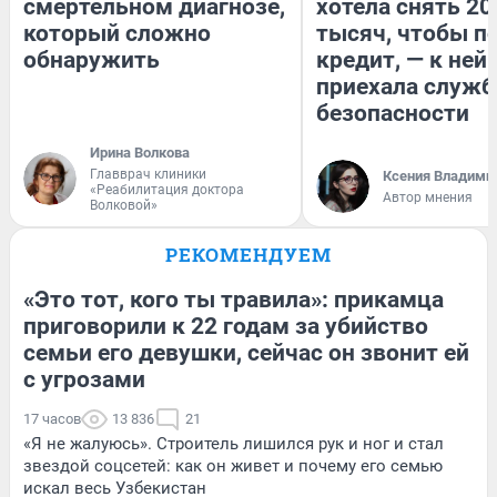
смертельном диагнозе,
хотела снять 20
который сложно
тысяч, чтобы п
обнаружить
кредит, — к ней
приехала служб
безопасности
Ирина Волкова
Главврач клиники
Ксения Владими
«Реабилитация доктора
Автор мнения
Волковой»
РЕКОМЕНДУЕМ
«Это тот, кого ты травила»: прикамца
приговорили к 22 годам за убийство
семьи его девушки, сейчас он звонит ей
с угрозами
17 часов
13 836
21
«Я не жалуюсь». Строитель лишился рук и ног и стал
звездой соцсетей: как он живет и почему его семью
искал весь Узбекистан