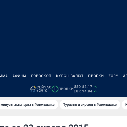
АММА
АФИША
ГОРОСКОП
КУРСЫ ВАЛЮТ
ПРОБКИ
ZODY
И
USD 82,17
СЕЙЧАС
1
ПРОБКИ
+29°C
EUR 94,84
 минусы аквапарка в Геленджике
Туристы и сирены в Геленджике