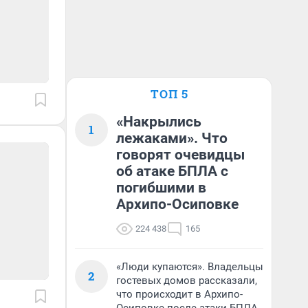
ТОП 5
«Накрылись
1
лежаками». Что
говорят очевидцы
об атаке БПЛА с
погибшими в
Архипо-Осиповке
224 438
165
«Люди купаются». Владельцы
2
гостевых домов рассказали,
что происходит в Архипо-