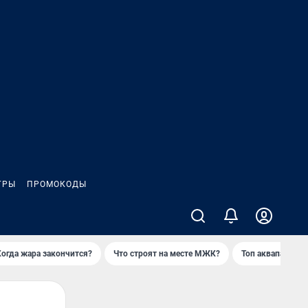
ГРЫ
ПРОМОКОДЫ
Когда жара закончится?
Что строят на месте МЖК?
Топ аквапарков 