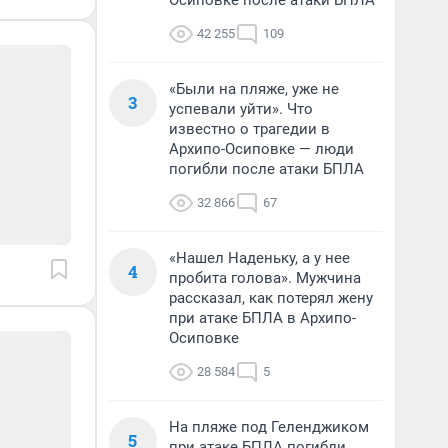
Осиповке после атаки БПЛА
42 255
109
«Были на пляже, уже не
3
успевали уйти». Что
известно о трагедии в
Архипо-Осиповке — люди
погибли после атаки БПЛА
32 866
67
«Нашел Наденьку, а у нее
4
пробита голова». Мужчина
рассказал, как потерял жену
при атаке БПЛА в Архипо-
Осиповке
28 584
5
На пляже под Геленджиком
5
при атаке БПЛА погибли