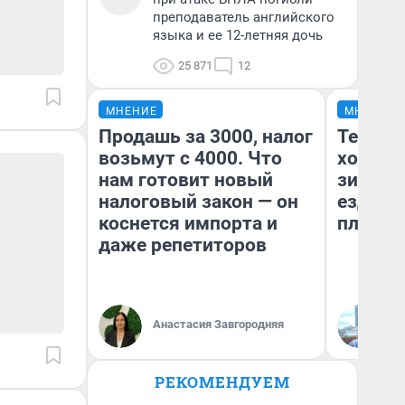
преподаватель английского
языка и ее 12-летняя дочь
25 871
12
МНЕНИЕ
МНЕНИЕ
Продашь за 3000, налог
Тепло 
возьмут с 4000. Что
холодн
нам готовит новый
зимой.
налоговый закон — он
ездит н
коснется импорта и
плюсы 
даже репетиторов
Анастасия Завгородняя
Д
РЕКОМЕНДУЕМ