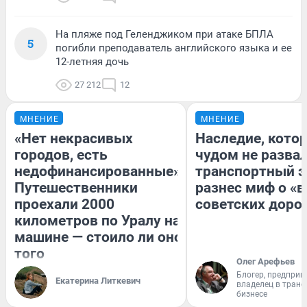
На пляже под Геленджиком при атаке БПЛА
5
погибли преподаватель английского языка и ее
12-летняя дочь
27 212
12
МНЕНИЕ
МНЕНИЕ
«Нет некрасивых
Наследие, кото
городов, есть
чудом не разва
недофинансированные».
транспортный э
Путешественники
разнес миф о «
проехали 2000
советских доро
километров по Уралу на
машине — стоило ли оно
того
Олег Арефьев
Блогер, предприн
Екатерина Литкевич
владелец в тран
бизнесе