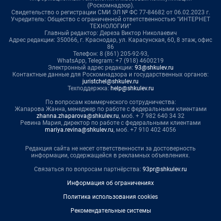
(Роскомнадзор).
Свидетельство о регистрации СМИ ЭЛ № ФС 77-84682 от 06.02.2023 г.
Учредитель: Общество с ограниченной ответственностью "ИНТЕРНЕТ
ТЕХНОЛОГИИ"
Главный редактор: Дереза Виктор Николаевич
Адрес редакции: 350066, г. Краснодар, ул. Карасунская, 60, 8 этаж, офис
86
Телефон: 8 (861) 205-92-93,
WhatsApp, Telegram: +7 (918) 4600219
Электронный адрес редакции:
93@shkulev.ru
Контактные данные для Роскомнадзора и государственных органов:
juristchel@shkulev.ru
Техподдержка:
help@shkulev.ru
По вопросам коммерческого сотрудничества:
Жапарова Жанна, менеджер по работе с федеральными клиентами
zhanna.zhaparova@shkulev.ru
, моб. + 7 982 640 34 32
Ревина Мария, директор по работе с федеральными клиентами
mariya.revina@shkulev.ru
, моб. +7 910 402 4056
Редакция сайта не несет ответственности за достоверность
информации, содержащейся в рекламных объявлениях.
Связаться по вопросам партнёрства:
93pr@shkulev.ru
Информация об ограничениях
Политика использования cookies
Рекомендательные системы