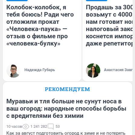
Колобок-колобок, я
Продашь за 3000
тебя боюсь! Ради чего
возьмут с 4000.
отложили прокат
нам готовит но
«Человека-паука» —
налоговый зако
отзыв о фильме про
коснется импор
«человека-булку»
даже репетитор
Надежда Губарь
Анастасия Завг
РЕКОМЕНДУЕМ
Муравьи и тля больше не сунут носа в
ваш огород: народные способы борьбы
с вредителями без химии
10 часов
1 241 282
53
Как за август подготовить огород к зиме и не потерять