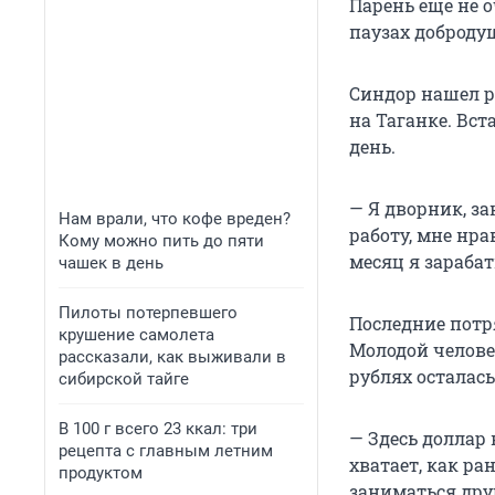
Парень еще не о
паузах доброду
Синдор нашел р
на Таганке. Вст
день.
— Я дворник, за
Нам врали, что кофе вреден?
работу, мне нра
Кому можно пить до пяти
месяц я зараба
чашек в день
Пилоты потерпевшего
Последние потр
крушение самолета
Молодой человек
рассказали, как выживали в
рублях осталас
сибирской тайге
В 100 г всего 23 ккал: три
— Здесь доллар 
рецепта с главным летним
хватает, как р
продуктом
заниматься дру