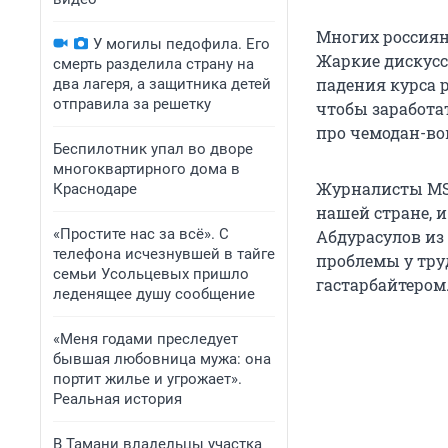
Многих россия
У могилы педофила. Его
Жаркие дискус
смерть разделила страну на
падения курса р
два лагеря, а защитника детей
отправила за решетку
чтобы заработат
про чемодан-вок
Беспилотник упал во дворе
многоквартирного дома в
Журналисты MSK
Краснодаре
нашей стране, и
«Простите нас за всё». С
Абдурасулов из 
телефона исчезнувшей в тайге
проблемы у тру
семьи Усольцевых пришло
гастарбайтером
леденящее душу сообщение
«Меня годами преследует
бывшая любовница мужа: она
портит жилье и угрожает».
Реальная история
В Тамани владельцы участка