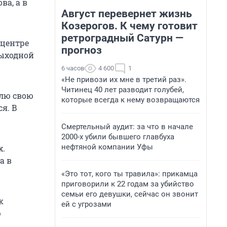
ва, а в
Август перевернет жизнь
Козерогов. К чему готовит
ретроградный Сатурн —
-центре
прогноз
 выходной
6 часов
4 600
1
«Не привози их мне в третий раз».
Читинец 40 лет разводит голубей,
блю свою
которые всегда к нему возвращаются
ся. В
Смертельный аудит: за что в начале
2000-х убили бывшего главбуха
нефтяной компании Уфы
х.
а в
«Это тот, кого ты травила»: прикамца
приговорили к 22 годам за убийство
семьи его девушки, сейчас он звонит
к
ей с угрозами
ю