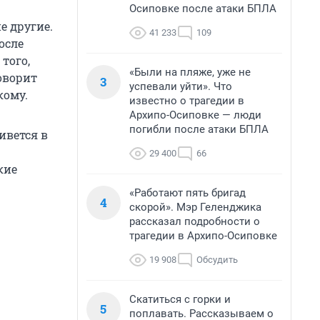
Осиповке после атаки БПЛА
е другие.
41 233
109
осле
того,
«Были на пляже, уже не
говорит
3
успевали уйти». Что
кому.
известно о трагедии в
Архипо-Осиповке — люди
погибли после атаки БПЛА
ивется в
29 400
66
кие
«Работают пять бригад
4
скорой». Мэр Геленджика
рассказал подробности о
трагедии в Архипо-Осиповке
19 908
Обсудить
Скатиться с горки и
5
поплавать. Рассказываем о