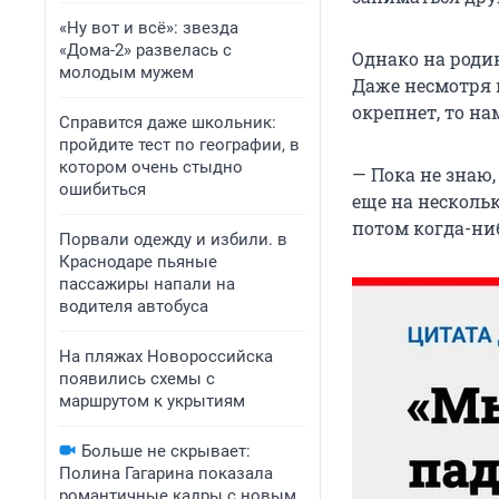
«Ну вот и всё»: звезда
«Дома-2» развелась с
Однако на роди
молодым мужем
Даже несмотря н
окрепнет, то на
Справится даже школьник:
пройдите тест по географии, в
котором очень стыдно
— Пока не знаю,
ошибиться
еще на нескольк
потом когда-ниб
Порвали одежду и избили. в
Краснодаре пьяные
пассажиры напали на
водителя автобуса
На пляжах Новороссийска
появились схемы с
маршрутом к укрытиям
Больше не скрывает:
Полина Гагарина показала
романтичные кадры с новым