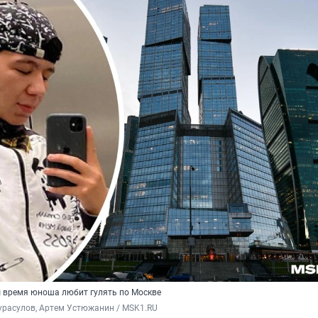
ы время юноша любит гулять по Москве
урасулов, Артем Устюжанин / MSK1.RU