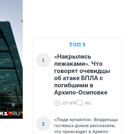
ТОП 5
«Накрылись
1
лежаками». Что
говорят очевидцы
об атаке БПЛА с
погибшими в
Архипо-Осиповке
221 879
162
«Люди купаются». Владельцы
2
гостевых домов рассказали,
что происходит в Архипо-