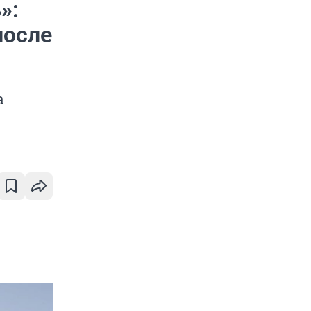
»:
после
а