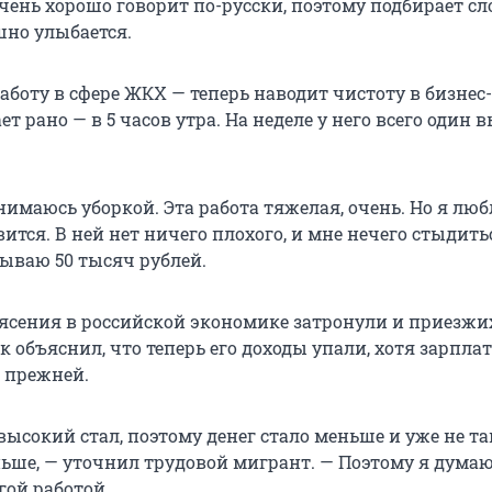
чень хорошо говорит по-русски, поэтому подбирает сло
шно улыбается.
аботу в сфере ЖКХ — теперь наводит чистоту в бизнес
ает рано — в 5 часов утра. На неделе у него всего один
нимаюсь уборкой. Эта работа тяжелая, очень. Но я лю
вится. В ней нет ничего плохого, и мне нечего стыдить
тываю 50 тысяч рублей.
ясения в российской экономике затронули и приезжи
 объяснил, что теперь его доходы упали, хотя зарплат
ь прежней.
высокий стал, поэтому денег стало меньше и уже не та
аньше, — уточнил трудовой мигрант. — Поэтому я дума
гой работой.