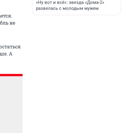
«Ну вот и всё»: звезда «Дома-2»
развелась с молодым мужем
ется.
бль не
 остаться
ше. А