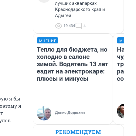
лучших аквапарках
Краснодарского края и
Адыгеи
19 434
4
МНЕНИЕ
МНЕНИ
Тепло для бюджета, но
Насле
холодно в салоне
чудом
зимой. Водитель 13 лет
транс
ездит на электрокаре:
разне
плюсы и минусы
совет
рую я бы
поэтому я
ут
Денис Дедюхин
улов.
РЕКОМЕНДУЕМ