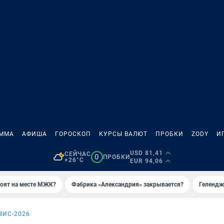
АММА
АФИША
ГОРОСКОП
КУРСЫ ВАЛЮТ
ПРОБКИ
ZODY
И
USD 81,41
СЕЙЧАС
0
ПРОБКИ
+26°C
EUR 94,06
роят на месте МЖК?
Фабрика «Александрия» закрывается?
Гелендж
ЗИС-2026