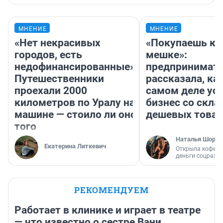
МНЕНИЕ
МНЕНИЕ
«Нет некрасивых
«Покупаешь ко
городов, есть
мешке»:
недофинансированные».
предпринимат
Путешественники
рассказала, как
проехали 2000
самом деле ус
километров по Уралу на
бизнес со скл
машине — стоило ли оно
дешевых това
того
Наталья Шорох
Екатерина Литкевич
Открыла кофейн
деньги соцразв
РЕКОМЕНДУЕМ
Работает в клинике и играет в театре
— что известно о сестре Вани