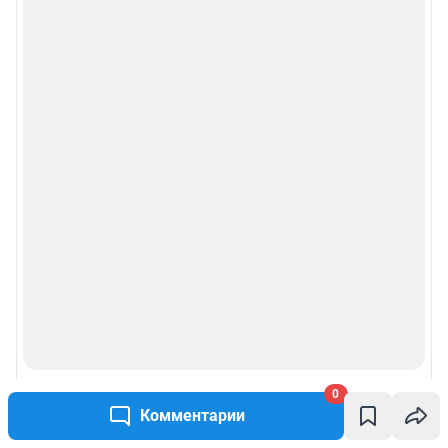
Рекомендательные системы
Пользовательское соглашение сервиса «Подписка без баннерной
рекламы»
Политика конфиденциальности и обработки персональных данных и
правила использования сайта
© ООО «Сеть городских порталов»
© ООО «Интернет Технологии»
0
Комментарии