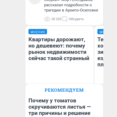
рассказал подробности о
трагедии в Архипо-Осиповке
20 232
Обсудить
МНЕНИЕ
МНЕНИЕ
Квартиры дорожают,
Тепло 
но дешевеют: почему
холодн
рынок недвижимости
зимой.
сейчас такой странный
ездит н
плюсы 
РЕКОМЕНДУЕМ
Екатерина Торопова
Д
директор агентства
недвижимости
Почему у томатов
скручиваются листья —
три причины и решение