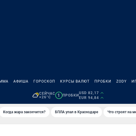
АММА
АФИША
ГОРОСКОП
КУРСЫ ВАЛЮТ
ПРОБКИ
ZODY
И
USD 82,17
СЕЙЧАС
1
ПРОБКИ
+26°C
EUR 94,84
Когда жара закончится?
БПЛА упал в Краснодаре
Что строят на 