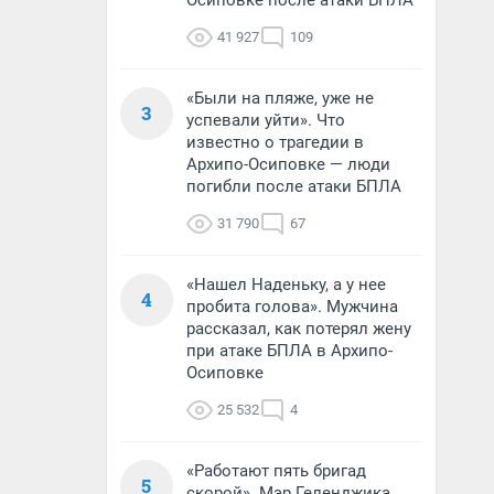
Осиповке после атаки БПЛА
41 927
109
«Были на пляже, уже не
3
успевали уйти». Что
известно о трагедии в
Архипо-Осиповке — люди
погибли после атаки БПЛА
31 790
67
«Нашел Наденьку, а у нее
4
пробита голова». Мужчина
рассказал, как потерял жену
при атаке БПЛА в Архипо-
Осиповке
25 532
4
«Работают пять бригад
5
скорой». Мэр Геленджика