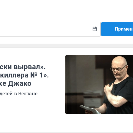
Примен
уски вырвал».
киллера № 1».
чке Джако
детей в Беслане