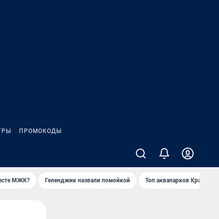
ГРЫ
ПРОМОКОДЫ
месте МЖК?
Геленджик назвали помойкой
Топ аквапарков Краснода