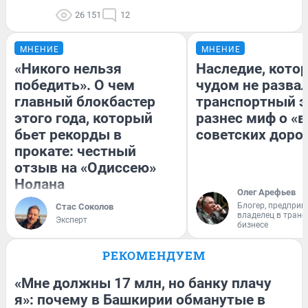
26 151
12
МНЕНИЕ
МНЕНИЕ
«Никого нельзя
Наследие, кото
победить». О чем
чудом не разва
главный блокбастер
транспортный э
этого года, который
разнес миф о «
бьет рекорды в
советских доро
прокате: честный
отзыв на «Одиссею»
Нолана
Олег Арефьев
Блогер, предприн
Стас Соколов
владелец в тран
Эксперт
бизнесе
РЕКОМЕНДУЕМ
«Мне должны 17 млн, но банку плачу
я»: почему в Башкирии обманутые в