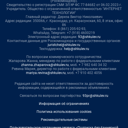
(Роскомнадзор).
Свидетельство о регистрации СМИ ЭЛ № ФС 77-84682 от 06.02.2023 г.
Учредитель: Общество с ограниченной ответственностью "ИНТЕРНЕТ
ТЕХНОЛОГИИ"
Главный редактор: Дереза Виктор Николаевич
Адрес редакции: 350066, г. Краснодар, ул. Карасунская, 60, 8 этаж, офис
86
Телефон: 8 (861) 205-92-93,
WhatsApp, Telegram: +7 (918) 4600219
Электронный адрес редакции:
93@shkulev.ru
Контактные данные для Роскомнадзора и государственных органов:
juristchel@shkulev.ru
Техподдержка:
help@shkulev.ru
По вопросам коммерческого сотрудничества:
Жапарова Жанна, менеджер по работе с федеральными клиентами
zhanna.zhaparova@shkulev.ru
, моб. + 7 982 640 34 32
Ревина Мария, директор по работе с федеральными клиентами
mariya.revina@shkulev.ru
, моб. +7 910 402 4056
Редакция сайта не несет ответственности за достоверность
информации, содержащейся в рекламных объявлениях.
Связаться по вопросам партнёрства:
93pr@shkulev.ru
Информация об ограничениях
Политика использования cookies
Рекомендательные системы
Пользовательское соглашение сервиса «Подписка без баннерной