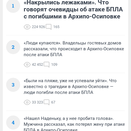
«Накрылись лежаками». Что
1
говорят очевидцы об атаке БПЛА
с погибшими в Архипо-Осиповке
224 926
165
«Люди купаются». Владельцы гостевых домов
2
рассказали, что происходит в Архипо-Осиповке
после атаки БПЛА
42 452
109
«Были на пляже, уже не успевали уйти». Что
3
известно о трагедии в Архипо-Осиповке —
люди погибли после атаки БПЛА
33 323
67
«Нашел Наденьку, а у нее пробита голова».
4
Мужчина рассказал, как потерял жену при атаке
БПЛА в Архипо-Осиповке