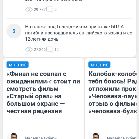
29 777
5
На пляже под Геленджиком при атаке БПЛА
5
погибли преподаватель английского языка и ее
12-летняя дочь
27 246
12
МНЕНИЕ
МНЕНИЕ
«Финал не совпал с
Колобок-колобо
ожиданиями»: стоит ли
тебя боюсь! Рад
смотреть фильм
отложили прок
«Старый орел» на
«Человека-паук
большом экране —
отзыв о фильме
честная рецензия
«человека-булк
Надежда Губарь
Надежда Губарь