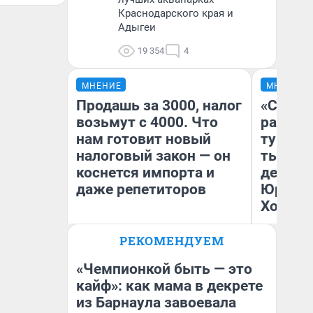
Краснодарского края и
Адыгеи
19 354
4
МНЕНИЕ
МНЕНИЕ
Продашь за 3000, налог
«Сливо
возьмут с 4000. Что
разоча
нам готовит новый
турист
налоговый закон — он
тысяч,
коснется импорта и
день гу
даже репетиторов
Юрског
Хогвар
РЕКОМЕНДУЕМ
Анастасия Завгородняя
Ян
«Чемпионкой быть — это
кайф»: как мама в декрете
из Барнаула завоевала