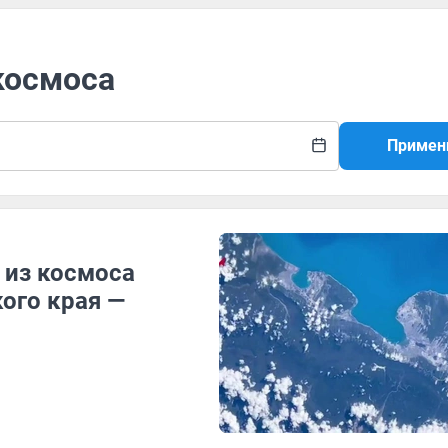
 космоса
Примен
 из космоса
ого края —