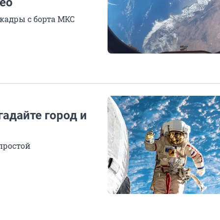
ео
кадры с борта МКС
гадайте город и
 простой