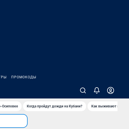
ГРЫ
ПРОМОКОДЫ
о-Осиповке
Когда пройдут дожди на Кубани?
Как выживают продавц