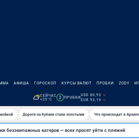
АММА
АФИША
ГОРОСКОП
КУРСЫ ВАЛЮТ
ПРОБКИ
ZODY
И
USD 80,93
СЕЙЧАС
3
ПРОБКИ
+25°C
EUR 93,19
омойкой
Дороги на Кубани стали золотыми
Что происходит в Архип
ки безэкипажных катеров — всех просят уйти с пляжей