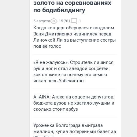
золото на соревнованиях
по бодибилдингу
5 августа
15 781
1
Когда концерт обернулся скандалом.
Ваня Дмитриенко извинился перед
Линочкой Ли за выступление сестры
под ее голос
«Я не жалуюсь». Строитель лишился
рук и ног и стал звездой соцсетей:
как он живет и почему его семью
искал весь Узбекистан
AI-AINA: Атака на соцсети депутатов,
бюджета вузов не хватило лучшим и
сколько стоит арбуз
Уроженка Волгограда выиграла
миллион, купив лотерейный билет за