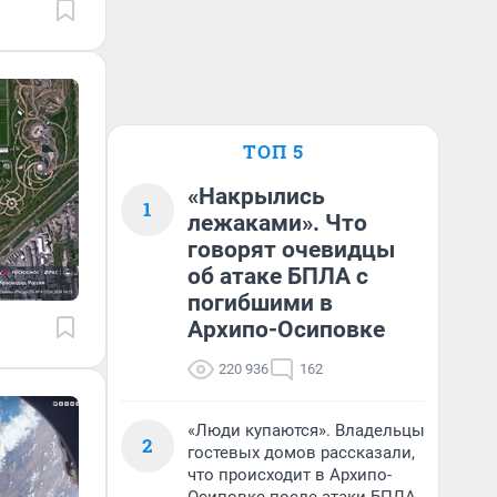
ТОП 5
«Накрылись
1
лежаками». Что
говорят очевидцы
об атаке БПЛА с
погибшими в
Архипо-Осиповке
220 936
162
«Люди купаются». Владельцы
2
гостевых домов рассказали,
что происходит в Архипо-