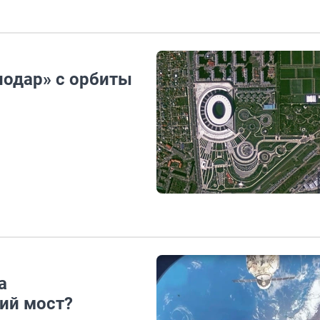
нодар» с орбиты
а
ий мост?