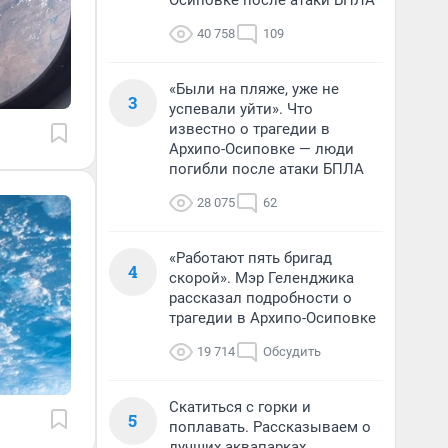
Осиповке после атаки БПЛА
40 758
109
«Были на пляже, уже не
3
успевали уйти». Что
известно о трагедии в
Архипо-Осиповке — люди
погибли после атаки БПЛА
28 075
62
«Работают пять бригад
4
скорой». Мэр Геленджика
рассказал подробности о
трагедии в Архипо-Осиповке
19 714
Обсудить
Скатиться с горки и
5
поплавать. Рассказываем о
лучших аквапарках