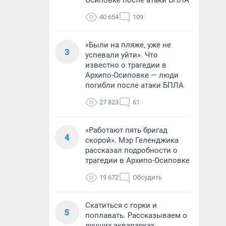
Осиповке после атаки БПЛА
40 654
109
«Были на пляже, уже не
3
успевали уйти». Что
известно о трагедии в
Архипо-Осиповке — люди
погибли после атаки БПЛА
27 823
61
«Работают пять бригад
4
скорой». Мэр Геленджика
рассказал подробности о
трагедии в Архипо-Осиповке
19 672
Обсудить
Скатиться с горки и
5
поплавать. Рассказываем о
лучших аквапарках