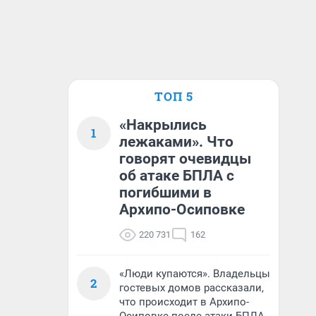
ТОП 5
«Накрылись
1
лежаками». Что
говорят очевидцы
об атаке БПЛА с
погибшими в
Архипо-Осиповке
220 731
162
«Люди купаются». Владельцы
2
гостевых домов рассказали,
что происходит в Архипо-