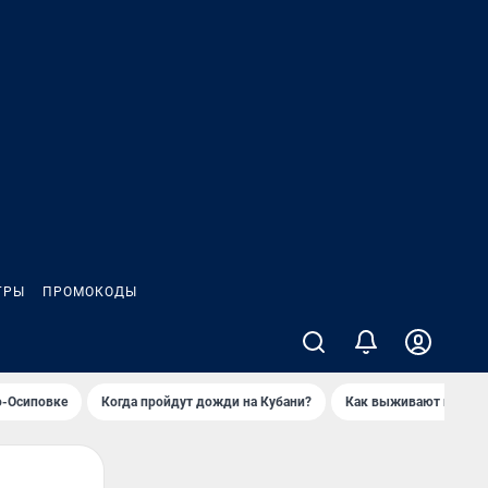
ГРЫ
ПРОМОКОДЫ
о-Осиповке
Когда пройдут дожди на Кубани?
Как выживают продавц