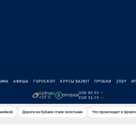
АММА
АФИША
ГОРОСКОП
КУРСЫ ВАЛЮТ
ПРОБКИ
ZODY
И
USD 80,93
СЕЙЧАС
0
ПРОБКИ
+23°C
EUR 93,19
омойкой
Дороги на Кубани стали золотыми
Что происходит в Архип