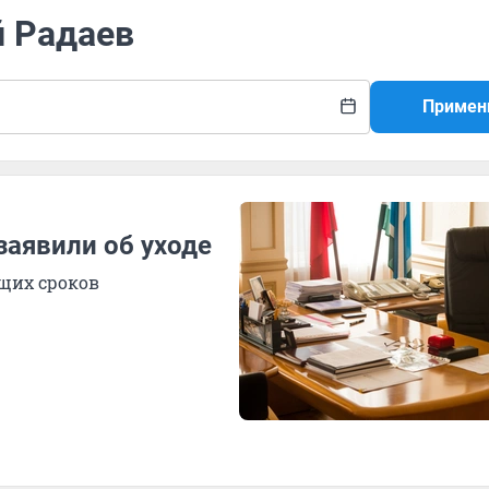
й Радаев
Примен
заявили об уходе
ущих сроков