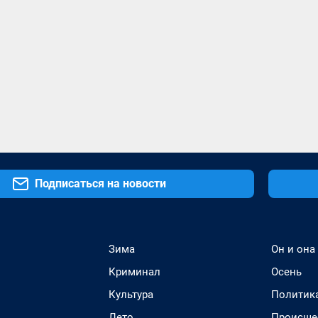
Подписаться на новости
Зима
Он и она
Криминал
Осень
Культура
Политик
Лето
Происше