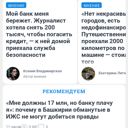
МНЕНИЕ
МНЕНИЕ
Мой банк меня
«Нет некрасивы
бережет. Журналист
городов, есть
хотела снять 200
недофинансиро
тысяч, чтобы погасить
Путешественни
кредит, — к ней домой
проехали 2000
приехала служба
километров по 
безопасности
машине — стоил
того
Ксения Владимирская
Екатерина Литк
Автор мнения
РЕКОМЕНДУЕМ
«Мне должны 17 млн, но банку плачу
я»: почему в Башкирии обманутые в
ИЖС не могут добиться правды
11 часов
5 341
3