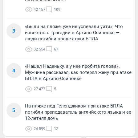
42 157
109
«Были на пляже, уже не успевали уйти». Что
3
известно о трагедии в Архипо-Осиповке —
люди погибли после атаки БПЛА
32 554
67
«Нашел Наденьку, а у нее пробита голова».
4
Мужчина рассказал, как потерял жену при атаке
БПЛА в Архипо-Осиповке
27 477
5
На пляже под Геленджиком при атаке БПЛА
5
погибли преподаватель английского языка и ее
12-летняя дочь
24 599
12