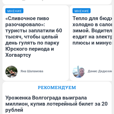
МНЕНИЕ
МНЕНИЕ
«Сливочное пиво
Тепло для бюдж
разочаровало»:
холодно в сало
туристы заплатили 60
зимой. Водитель
тысяч, чтобы целый
ездит на электр
день гулять по парку
плюсы и минус
Юрского периода и
Хогвартсу
Яна Шаламова
Денис Дедюхин
РЕКОМЕНДУЕМ
Уроженка Волгограда выиграла
миллион, купив лотерейный билет за 20
рублей