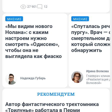
27 901
12
МНЕНИЕ
МНЕНИЕ
«Мы видим нового
«Спуталась речь
Нолана»: с каким
пургу». Врач — о
настроем нужно
смертельном ди
смотреть «Одиссею»,
который сложн
чтобы она не
обнаружить
выглядела как фиаско
Ирина Волкова
Главврач клиник
Надежда Губарь
«Реабилитация д
Волковой»
РЕКОМЕНДУЕМ
Автор фантастического трехтомника
«Трилунье» работала в Перми