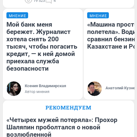
19 523
4
МНЕНИЕ
МНЕНИЕ
Мой банк меня
«Машина прост
бережет. Журналист
полетела». Води
хотела снять 200
сравнил бензин
тысяч, чтобы погасить
Казахстане и Р
кредит, — к ней домой
приехала служба
безопасности
Ксения Владимирская
Анатолий Кузне
Автор мнения
РЕКОМЕНДУЕМ
«Четырех мужей потеряла»: Прохор
Шаляпин проболтался о новой
возлюбленной