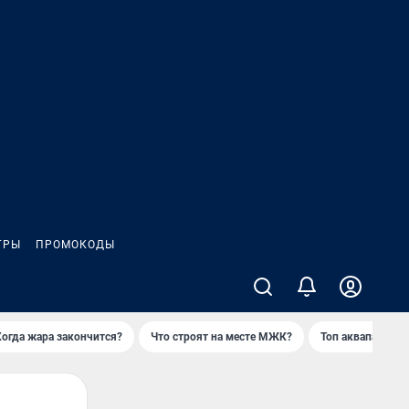
ГРЫ
ПРОМОКОДЫ
Когда жара закончится?
Что строят на месте МЖК?
Топ аквапарков 