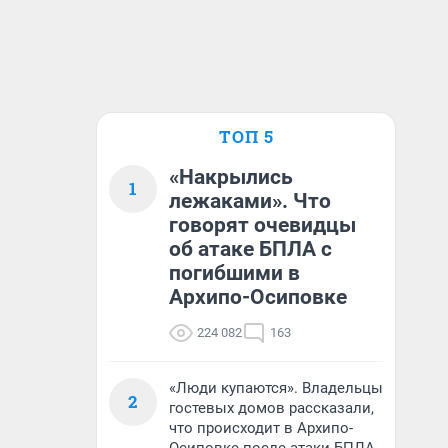
ТОП 5
«Накрылись
1
лежаками». Что
говорят очевидцы
об атаке БПЛА с
погибшими в
Архипо-Осиповке
224 082
163
«Люди купаются». Владельцы
2
гостевых домов рассказали,
что происходит в Архипо-