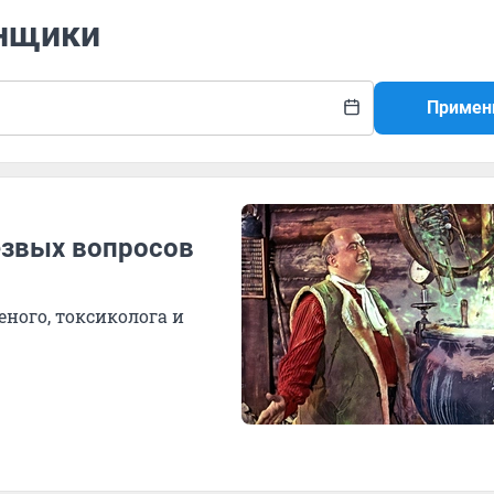
онщики
Примен
езвых вопросов
ного, токсиколога и