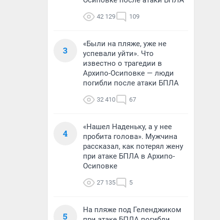
Осиповке после атаки БПЛА
42 129
109
«Были на пляже, уже не
3
успевали уйти». Что
известно о трагедии в
Архипо-Осиповке — люди
погибли после атаки БПЛА
32 410
67
«Нашел Наденьку, а у нее
4
пробита голова». Мужчина
рассказал, как потерял жену
при атаке БПЛА в Архипо-
Осиповке
27 135
5
На пляже под Геленджиком
5
при атаке БПЛА погибли