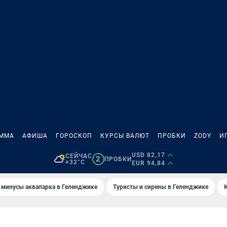
АММА
АФИША
ГОРОСКОП
КУРСЫ ВАЛЮТ
ПРОБКИ
ZODY
И
USD 82,17
СЕЙЧАС
2
ПРОБКИ
+32°C
EUR 94,84
 минусы аквапарка в Геленджике
Туристы и сирены в Геленджике