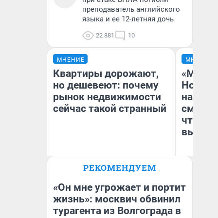
преподаватель английского
языка и ее 12-летняя дочь
22 881
10
МНЕНИЕ
МНЕНИЕ
Квартиры дорожают,
«Мы ви
но дешевеют: почему
Нолана
рынок недвижимости
настро
сейчас такой странный
смотре
чтобы 
выгляд
РЕКОМЕНДУЕМ
Екатерина Торопова
На
директор агентства
недвижимости
«Он мне угрожает и портит
жизнь»: москвич обвинил
турагента из Волгограда в