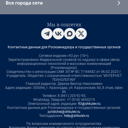
Все города сети
Мы в соцсетях
Контактные данные для Роскомнадзора и государственных органов
Сетевое издание «93.ру» (18+).
Зарегистрировано Федеральной службой по надзору в сфере связи,
информационных технологий и массовых коммуникаций
(Роскомнадзор).
Свидетельство о регистрации СМИ ЭЛ № ФС 77-84682 от 06.02.2023 г.
Учредитель: Общество с ограниченной ответственностью "ИНТЕРНЕТ
ТЕХНОЛОГИИ"
Главный редактор: Дереза Виктор Николаевич
Адрес редакции: 350066, г. Краснодар, ул. Карасунская, 60, 8 этаж, офис
86
Телефон: 8 (861) 205-92-93,
WhatsApp, Telegram: +7 (918) 4600219
Электронный адрес редакции:
93@shkulev.ru
Контактные данные для Роскомнадзора и государственных органов:
juristchel@shkulev.ru
Техподдержка:
help@shkulev.ru
По вопросам коммерческого сотрудничества:
Жапарова Жанна, менеджер по работе с федеральными клиентами