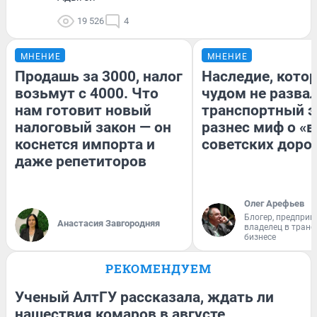
19 526
4
МНЕНИЕ
МНЕНИЕ
Продашь за 3000, налог
Наследие, кото
возьмут с 4000. Что
чудом не разва
нам готовит новый
транспортный э
налоговый закон — он
разнес миф о «
коснется импорта и
советских доро
даже репетиторов
Олег Арефьев
Блогер, предприн
Анастасия Завгородняя
владелец в тран
бизнесе
РЕКОМЕНДУЕМ
Ученый АлтГУ рассказала, ждать ли
нашествия комаров в августе