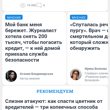
19 490
4
МНЕНИЕ
МНЕНИЕ
Мой банк меня
«Спуталась речь
бережет. Журналист
пургу». Врач — о
хотела снять 200
смертельном ди
тысяч, чтобы погасить
который сложн
кредит, — к ней домой
обнаружить
приехала служба
безопасности
Ирина Волкова
Главврач клиник
Ксения Владимирская
«Реабилитация д
Автор мнения
Волковой»
РЕКОМЕНДУЕМ
Слизни атакуют: как спасти цветник от
вредителей — три копеечных способа