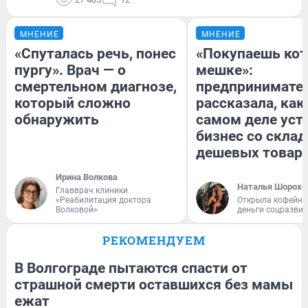
МНЕНИЕ
МНЕНИЕ
«Спуталась речь, понес
«Покупаешь кот
пургу». Врач — о
мешке»:
смертельном диагнозе,
предпринимате
который сложно
рассказала, как
обнаружить
самом деле уст
бизнес со скла
дешевых товар
Ирина Волкова
Наталья Шорохо
Главврач клиники
«Реабилитация доктора
Открыла кофейну
Волковой»
деньги соцразви
РЕКОМЕНДУЕМ
В Волгограде пытаются спасти от
страшной смерти оставшихся без мамы
ежат