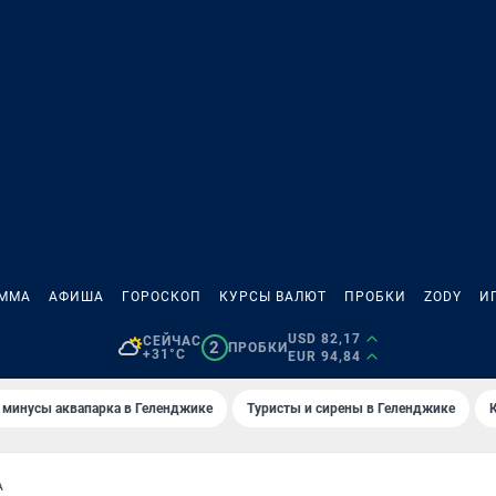
АММА
АФИША
ГОРОСКОП
КУРСЫ ВАЛЮТ
ПРОБКИ
ZODY
И
USD 82,17
СЕЙЧАС
2
ПРОБКИ
+31°C
EUR 94,84
 минусы аквапарка в Геленджике
Туристы и сирены в Геленджике
А