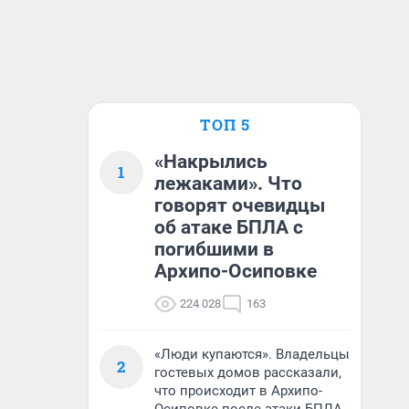
ТОП 5
«Накрылись
1
лежаками». Что
говорят очевидцы
об атаке БПЛА с
погибшими в
Архипо-Осиповке
224 028
163
«Люди купаются». Владельцы
2
гостевых домов рассказали,
что происходит в Архипо-