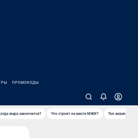
ГРЫ
ПРОМОКОДЫ
Когда жара закончится?
Что строят на месте МЖК?
Топ аквапарков 