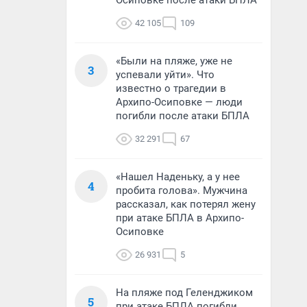
Осиповке после атаки БПЛА
42 105
109
«Были на пляже, уже не
3
успевали уйти». Что
известно о трагедии в
Архипо-Осиповке — люди
погибли после атаки БПЛА
32 291
67
«Нашел Наденьку, а у нее
4
пробита голова». Мужчина
рассказал, как потерял жену
при атаке БПЛА в Архипо-
Осиповке
26 931
5
На пляже под Геленджиком
5
при атаке БПЛА погибли