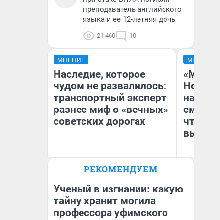
преподаватель английского
языка и ее 12-летняя дочь
21 460
10
МНЕНИЕ
МНЕНИЕ
Наследие, которое
«Мы ви
чудом не развалилось:
Нолана
транспортный эксперт
настро
разнес миф о «вечных»
смотре
советских дорогах
чтобы 
выгляд
Олег Арефьев
РЕКОМЕНДУЕМ
Блогер, предприниматель,
На
владелец в транспортном
бизнесе
Ученый в изгнании: какую
тайну хранит могила
профессора уфимского