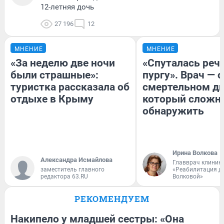
12-летняя дочь
27 196
12
МНЕНИЕ
МНЕНИЕ
«За неделю две ночи
«Спуталась речь
были страшные»:
пургу». Врач — о
туристка рассказала об
смертельном ди
отдыхе в Крыму
который сложн
обнаружить
Ирина Волкова
Александра Исмайлова
Главврач клиник
заместитель главного
«Реабилитация д
редактора 63.RU
Волковой»
РЕКОМЕНДУЕМ
Накипело у младшей сестры: «Она