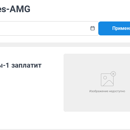
des-AMG
Примен
-1 заплатит