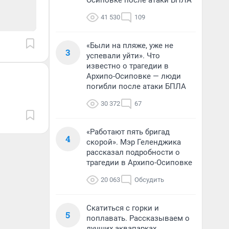
Осиповке после атаки БПЛА
41 530
109
«Были на пляже, уже не
3
успевали уйти». Что
известно о трагедии в
Архипо-Осиповке — люди
погибли после атаки БПЛА
30 372
67
«Работают пять бригад
4
скорой». Мэр Геленджика
рассказал подробности о
трагедии в Архипо-Осиповке
20 063
Обсудить
Скатиться с горки и
5
поплавать. Рассказываем о
лучших аквапарках