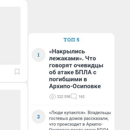
ТОП 5
«Накрылись
1
лежаками». Что
говорят очевидцы
об атаке БПЛА с
погибшими в
Архипо-Осиповке
222 558
162
«Люди купаются». Владельцы
2
гостевых домов рассказали,
что происходит в Архипо-