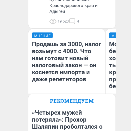
Краснодарского края и
Адыгеи
19 523
4
МНЕНИЕ
МНЕНИЕ
Продашь за 3000, налог
Мой ба
возьмут с 4000. Что
береже
нам готовит новый
хотела 
налоговый закон — он
тысяч,
коснется импорта и
кредит,
даже репетиторов
приеха
безопа
РЕКОМЕНДУЕМ
Кс
Анастасия Завгородняя
Ав
«Четырех мужей
потеряла»: Прохор
Шаляпин проболтался о