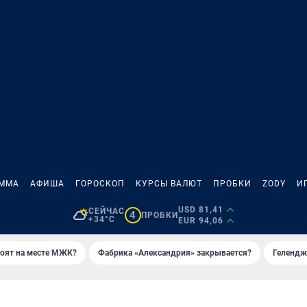
АММА
АФИША
ГОРОСКОП
КУРСЫ ВАЛЮТ
ПРОБКИ
ZODY
И
USD 81,41
СЕЙЧАС
4
ПРОБКИ
+34°C
EUR 94,06
роят на месте МЖК?
Фабрика «Александрия» закрывается?
Гелендж