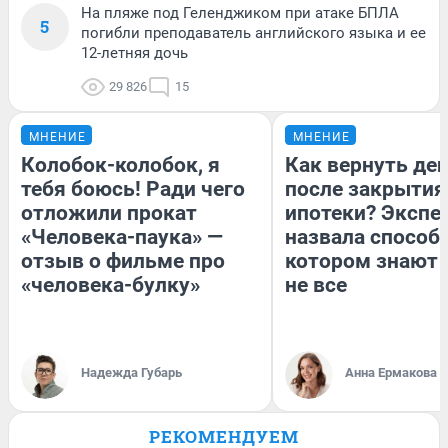
На пляже под Геленджиком при атаке БПЛА
5
погибли преподаватель английского языка и ее
12-летняя дочь
29 826
15
МНЕНИЕ
МНЕНИЕ
Колобок-колобок, я
Как вернуть де
тебя боюсь! Ради чего
после закрытия
отложили прокат
ипотеки? Экспе
«Человека-паука» —
назвала способ,
отзыв о фильме про
котором знают 
«человека-булку»
не все
Надежда Губарь
Анна Ермакова
РЕКОМЕНДУЕМ