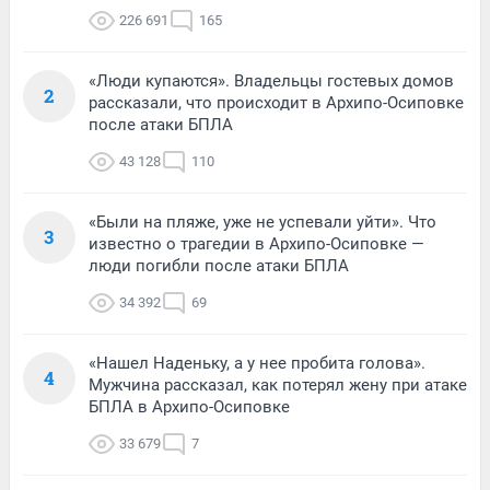
226 691
165
«Люди купаются». Владельцы гостевых домов
2
рассказали, что происходит в Архипо-Осиповке
после атаки БПЛА
43 128
110
«Были на пляже, уже не успевали уйти». Что
3
известно о трагедии в Архипо-Осиповке —
люди погибли после атаки БПЛА
34 392
69
«Нашел Наденьку, а у нее пробита голова».
4
Мужчина рассказал, как потерял жену при атаке
БПЛА в Архипо-Осиповке
33 679
7