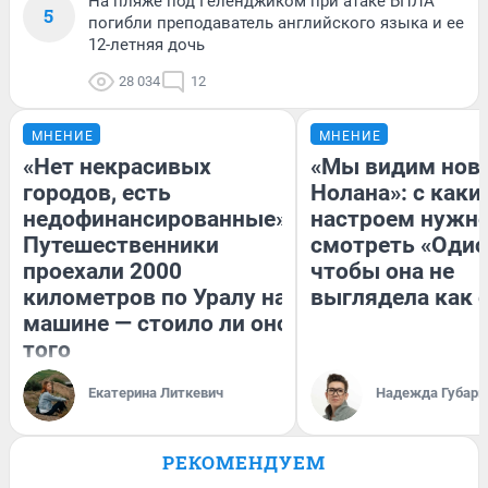
На пляже под Геленджиком при атаке БПЛА
5
погибли преподаватель английского языка и ее
12-летняя дочь
28 034
12
МНЕНИЕ
МНЕНИЕ
«Нет некрасивых
«Мы видим нов
городов, есть
Нолана»: с каки
недофинансированные».
настроем нужн
Путешественники
смотреть «Одис
проехали 2000
чтобы она не
километров по Уралу на
выглядела как 
машине — стоило ли оно
того
Екатерина Литкевич
Надежда Губарь
РЕКОМЕНДУЕМ