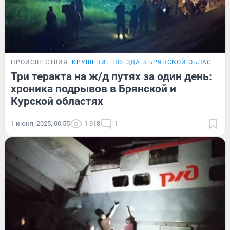
ПРОИСШЕСТВИЯ
КРУШЕНИЕ ПОЕЗДА В БРЯНСКОЙ ОБЛАСТИ
О
Три теракта на ж/д путях за один день:
хроника подрывов в Брянской и
Курской областях
1 июня, 2025, 00:55
1 918
1