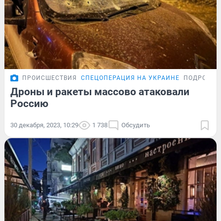
ПРОИСШЕСТВИЯ
СПЕЦОПЕРАЦИЯ НА УКРАИНЕ
ПОДРОБНО
Дроны и ракеты массово атаковали
Россию
30 декабря, 2023, 10:29
1 738
Обсудить