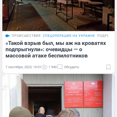
ПРОИСШЕСТВИЯ
СПЕЦОПЕРАЦИЯ НА УКРАИНЕ
ПОДРОБНО
«Такой взрыв был, мы аж на кроватях
подпрыгнули»: очевидцы — о
массовой атаке беспилотников
7 сентября, 2023, 10:01
1 940
Обсудить