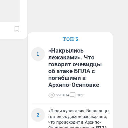
ТОП 5
«Накрылись
1
лежаками». Что
говорят очевидцы
об атаке БПЛА с
погибшими в
Архипо-Осиповке
223 614
162
«Люди купаются». Владельцы
2
гостевых домов рассказали,
что происходит в Архипо-