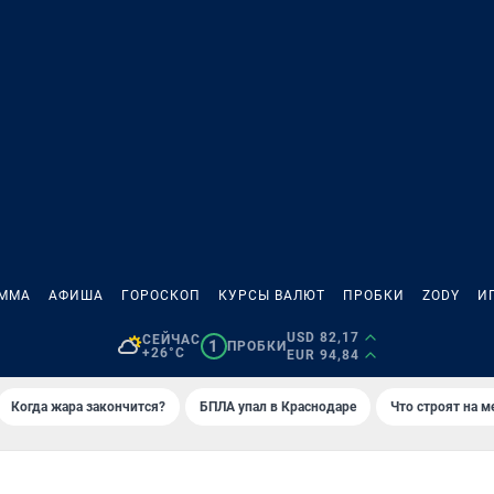
АММА
АФИША
ГОРОСКОП
КУРСЫ ВАЛЮТ
ПРОБКИ
ZODY
И
USD 82,17
СЕЙЧАС
1
ПРОБКИ
+26°C
EUR 94,84
Когда жара закончится?
БПЛА упал в Краснодаре
Что строят на 