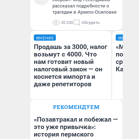
рассказал подробности о
трагедии в Архипо-Осиповке
20 230
Обсудить
МНЕНИЕ
МНЕНИЕ
Продашь за 3000, налог
«Машин
возьмут с 4000. Что
полете
нам готовит новый
сравни
налоговый закон — он
Казахс
коснется импорта и
даже репетиторов
РЕКОМЕНДУЕМ
Анастасия Завгородняя
Ан
«Позавтракал и побежал —
это уже привычка»:
история пермского