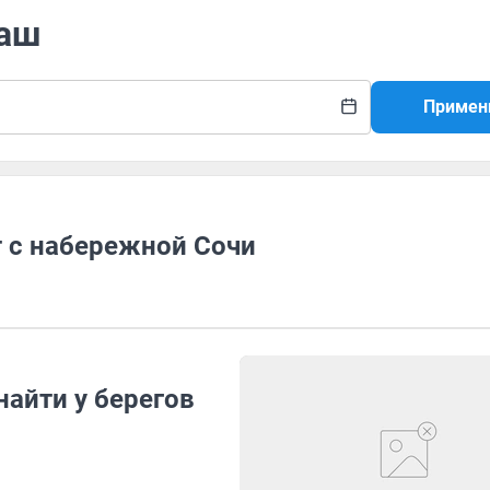
таш
Примен
 с набережной Сочи
айти у берегов