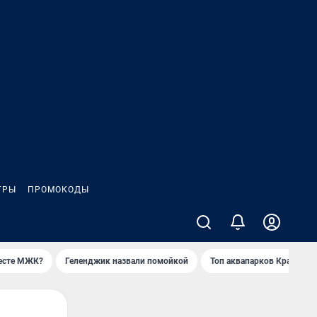
ГРЫ
ПРОМОКОДЫ
месте МЖК?
Геленджик назвали помойкой
Топ аквапарков Краснода