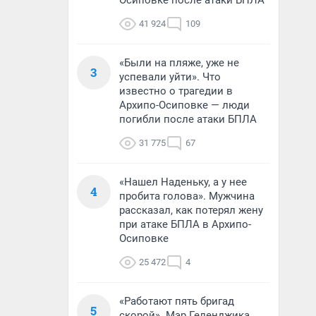
Осиповке после атаки БПЛА
41 924
109
«Были на пляже, уже не
3
успевали уйти». Что
известно о трагедии в
Архипо-Осиповке — люди
погибли после атаки БПЛА
31 775
67
«Нашел Наденьку, а у нее
4
пробита голова». Мужчина
рассказал, как потерял жену
при атаке БПЛА в Архипо-
Осиповке
25 472
4
«Работают пять бригад
5
скорой». Мэр Геленджика