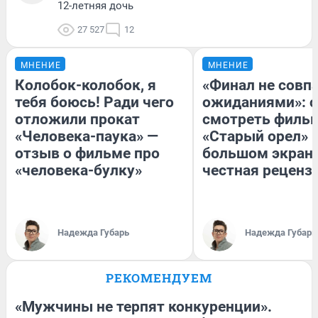
12-летняя дочь
27 527
12
МНЕНИЕ
МНЕНИЕ
Колобок-колобок, я
«Финал не совпа
тебя боюсь! Ради чего
ожиданиями»: с
отложили прокат
смотреть филь
«Человека-паука» —
«Старый орел» 
отзыв о фильме про
большом экран
«человека-булку»
честная реценз
Надежда Губарь
Надежда Губарь
РЕКОМЕНДУЕМ
«Мужчины не терпят конкуренции».