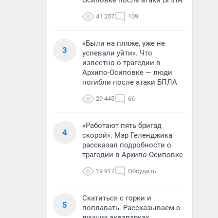
Осиповке после атаки БПЛА
41 257
109
«Были на пляже, уже не
3
успевали уйти». Что
известно о трагедии в
Архипо-Осиповке — люди
погибли после атаки БПЛА
29 445
66
«Работают пять бригад
4
скорой». Мэр Геленджика
рассказал подробности о
трагедии в Архипо-Осиповке
19 917
Обсудить
Скатиться с горки и
5
поплавать. Рассказываем о
лучших аквапарках