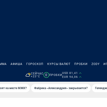
АММА
АФИША
ГОРОСКОП
КУРСЫ ВАЛЮТ
ПРОБКИ
ZODY
И
USD 81,41
СЕЙЧАС
0
ПРОБКИ
+23°C
EUR 94,06
роят на месте МЖК?
Фабрика «Александрия» закрывается?
Гелендж