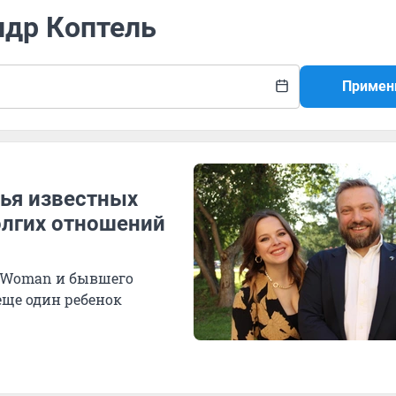
ндр Коптель
Примен
ья известных
олгих отношений
 Womаn и бывшего
ще один ребенок