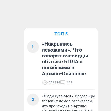
ТОП 5
«Накрылись
1
лежаками». Что
говорят очевидцы
об атаке БПЛА с
погибшими в
Архипо-Осиповке
221 934
162
«Люди купаются». Владельцы
2
гостевых домов рассказали,
что происходит в Архипо-