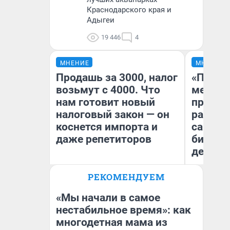
Краснодарского края и
Адыгеи
19 446
4
МНЕНИЕ
МНЕНИЕ
Продашь за 3000, налог
«Покуп
возьмут с 4000. Что
мешке»
нам готовит новый
предпр
налоговый закон — он
рассказ
коснется импорта и
самом 
даже репетиторов
бизнес
дешевы
РЕКОМЕНДУЕМ
На
Анастасия Завгородняя
От
де
«Мы начали в самое
нестабильное время»: как
многодетная мама из