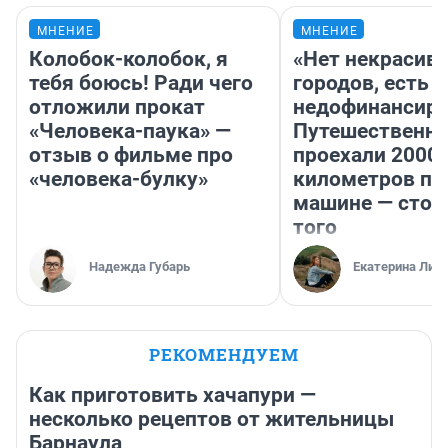
МНЕНИЕ
МНЕНИЕ
Колобок-колобок, я
«Нет некрасив
тебя боюсь! Ради чего
городов, есть
отложили прокат
недофинансиро
«Человека-паука» —
Путешественн
отзыв о фильме про
проехали 2000
«человека-булку»
километров по 
машине — стои
того
Надежда Губарь
Екатерина Лит
РЕКОМЕНДУЕМ
Как приготовить хачапури —
несколько рецептов от жительницы
Барнаула