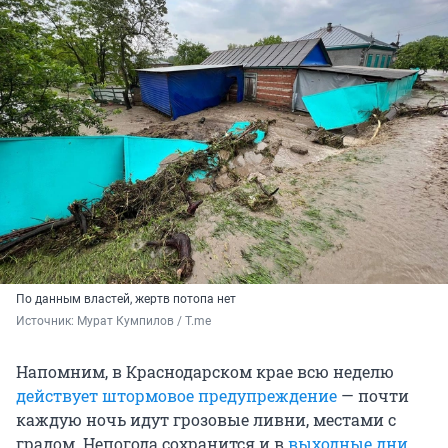
По данным властей, жертв потопа нет
Источник: 
Мурат Кумпилов / T.me
Напомним, в Краснодарском крае всю неделю
действует штормовое предупреждение
— почти
каждую ночь идут грозовые ливни, местами с
градом. Непогода сохранится и в
выходные дни
.