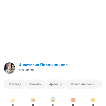
Анастасия Пирожникова
Журналист
Непогода
Потомки
Армавир
Лабинский район
К
0
0
0
0
0