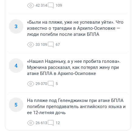
42 314
109
«Были на пляже, уже не успевали уйти». Что
3
известно о трагедии в Архипо-Осиповке —
люди погибли после атаки БПЛА
33 109
67
«Нашел Наденьку, а у нее пробита голова».
4
Мужчина рассказал, как потерял жену при
атаке БПЛА в Архипо-Осиповке
29 070
5
На пляже под Геленджиком при атаке БПЛА
5
погибли преподаватель английского языка и
ее 12-летняя дочь
26 613
12