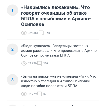
«Накрылись лежаками». Что
1
говорят очевидцы об атаке
БПЛА с погибшими в Архипо-
Осиповке
224 361
165
«Люди купаются». Владельцы гостевых
2
домов рассказали, что происходит в Архипо-
Осиповке после атаки БПЛА
42 226
109
«Были на пляже, уже не успевали уйти». Что
3
известно о трагедии в Архипо-Осиповке —
люди погибли после атаки БПЛА
32 779
67