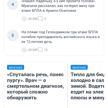
«Нашел Наденьку, а у нее пробита голова».
4
Мужчина рассказал, как потерял жену при
атаке БПЛА в Архипо-Осиповке
28 334
5
На пляже под Геленджиком при атаке БПЛА
5
погибли преподаватель английского языка и
ее 12-летняя дочь
25 549
12
МНЕНИЕ
МНЕНИЕ
«Спуталась речь, понес
Тепло для бюд
пургу». Врач — о
холодно в сало
смертельном диагнозе,
зимой. Водител
который сложно
ездит на элект
обнаружить
плюсы и мину