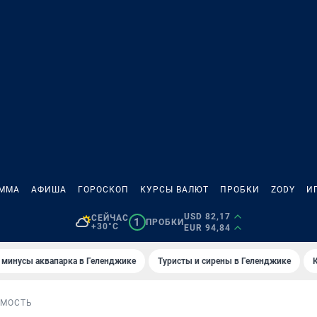
АММА
АФИША
ГОРОСКОП
КУРСЫ ВАЛЮТ
ПРОБКИ
ZODY
И
USD 82,17
СЕЙЧАС
1
ПРОБКИ
+30°C
EUR 94,84
 минусы аквапарка в Геленджике
Туристы и сирены в Геленджике
МОСТЬ