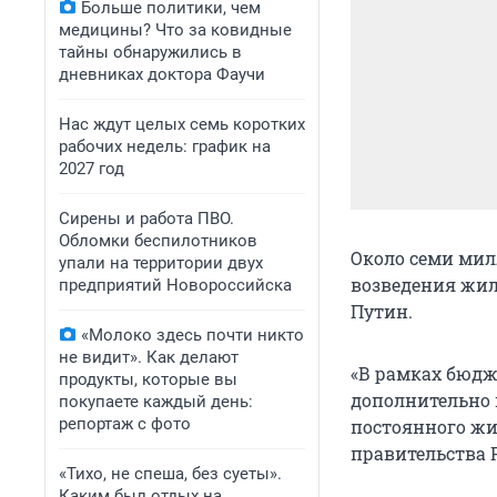
Больше политики, чем
медицины? Что за ковидные
тайны обнаружились в
дневниках доктора Фаучи
Нас ждут целых семь коротких
рабочих недель: график на
2027 год
Сирены и работа ПВО.
Обломки беспилотников
Около семи мил
упали на территории двух
возведения жи
предприятий Новороссийска
Путин.
«Молоко здесь почти никто
не видит». Как делают
«В рамках бюд
продукты, которые вы
дополнительно 
покупаете каждый день:
репортаж с фото
постоянного жи
правительства 
«Тихо, не спеша, без суеты».
Каким был отдых на