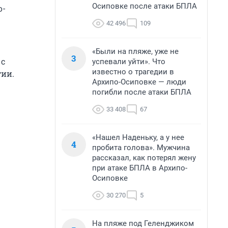
Осиповке после атаки БПЛА
о-
42 496
109
«Были на пляже, уже не
3
 с
успевали уйти». Что
известно о трагедии в
тии.
Архипо-Осиповке — люди
погибли после атаки БПЛА
33 408
67
«Нашел Наденьку, а у нее
4
пробита голова». Мужчина
рассказал, как потерял жену
при атаке БПЛА в Архипо-
Осиповке
30 270
5
На пляже под Геленджиком