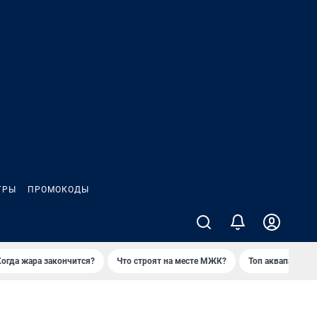
ГРЫ
ПРОМОКОДЫ
Когда жара закончится?
Что строят на месте МЖК?
Топ аквапарков 