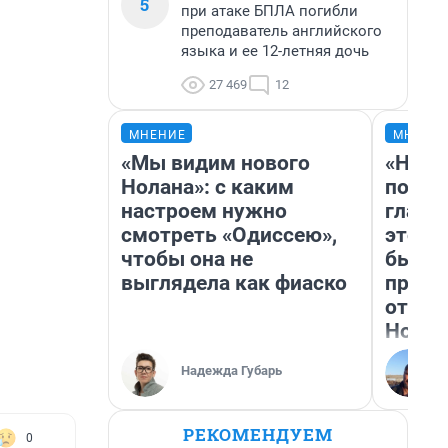
5
при атаке БПЛА погибли
преподаватель английского
языка и ее 12-летняя дочь
27 469
12
МНЕНИЕ
МНЕНИ
«Мы видим нового
«Нико
Нолана»: с каким
побед
настроем нужно
главн
смотреть «Одиссею»,
этого
чтобы она не
бьет 
выглядела как фиаско
прока
отзыв
Нолан
Надежда Губарь
РЕКОМЕНДУЕМ
0