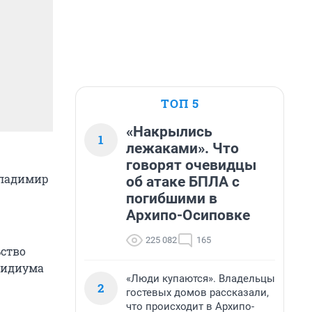
ТОП 5
«Накрылись
1
лежаками». Что
говорят очевидцы
Владимир
об атаке БПЛА с
погибшими в
Архипо-Осиповке
225 082
165
ьство
зидиума
«Люди купаются». Владельцы
2
гостевых домов рассказали,
что происходит в Архипо-