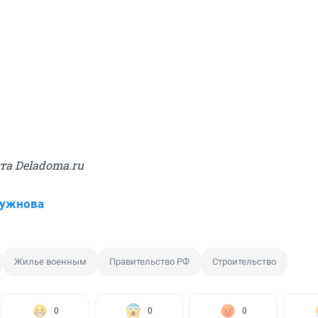
йта Deladoma.ru
Нужнова
Жилье военным
Правительство РФ
Строительство
0
0
0