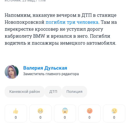
Источник: 
23 МВД / T.me
Напомним, накануне вечером в ДТП в станице
Новопокровской
погибли три человека
. Там на
перекрестке кроссовер не уступил дорогу
кабриолету BMW и врезался в него. Погибли
водитель и пассажиры немецкого автомобиля.
Валерия Дульская
Заместитель главного редактора
Каневской район
ДТП
Полиция
0
0
0
0
0