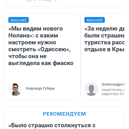
МНЕНИЕ
МНЕНИЕ
«Мы видим нового
«За неделю две
Нолана»: с каким
были страшные
настроем нужно
туристка расск
смотреть «Одиссею»,
отдыхе в Крым
чтобы она не
выглядела как фиаско
Александра Ис
Надежда Губарь
заместитель гл
редактора 63.RU
РЕКОМЕНДУЕМ
«Было страшно столкнуться с