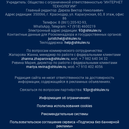
Учредитель: Общество с ограниченной ответственностью "ИНТЕРНЕТ
ТЕХНОЛОГИИ"
Главный редактор: Дереза Виктор Николаевич
Адрес редакции: 350066, г. Краснодар, ул. Карасунская, 60, 8 этаж, офис
86
Телефон: 8 (861) 205-92-93,
WhatsApp, Telegram: +7 (918) 4600219
Электронный адрес редакции:
93@shkulev.ru
Контактные данные для Роскомнадзора и государственных органов:
juristchel@shkulev.ru
Техподдержка:
help@shkulev.ru
По вопросам коммерческого сотрудничества:
Жапарова Жанна, менеджер по работе с федеральными клиентами
zhanna.zhaparova@shkulev.ru
, моб. + 7 982 640 34 32
Ревина Мария, директор по работе с федеральными клиентами
mariya.revina@shkulev.ru
, моб. +7 910 402 4056
Редакция сайта не несет ответственности за достоверность
информации, содержащейся в рекламных объявлениях.
Связаться по вопросам партнёрства:
93pr@shkulev.ru
Информация об ограничениях
Политика использования cookies
Рекомендательные системы
Пользовательское соглашение сервиса «Подписка без баннерной
рекламы»