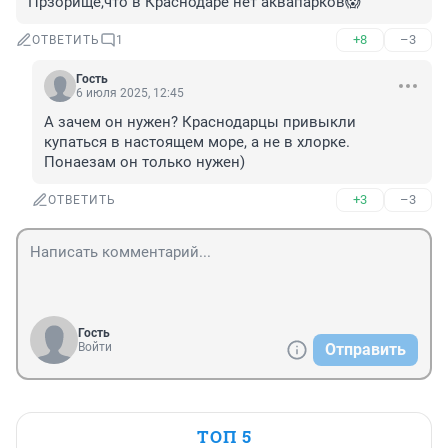
Прзорище,что в Краснодаре нет аквапарков😱
+8
–3
ОТВЕТИТЬ
1
Гость
6 июля 2025, 12:45
А зачем он нужен? Краснодарцы привыкли 
купаться в настоящем море, а не в хлорке.

Понаезам он только нужен)
+3
–3
ОТВЕТИТЬ
Гость
Войти
Отправить
ТОП 5