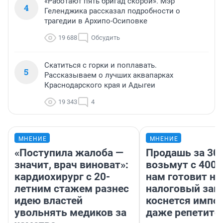
«Работают пять бригад скорой». Мэр
4
Геленджика рассказал подробности о
трагедии в Архипо-Осиповке
19 688
Обсудить
Скатиться с горки и поплавать.
5
Рассказываем о лучших аквапарках
Краснодарского края и Адыгеи
19 343
4
МНЕНИЕ
МНЕНИЕ
«Поступила жалоба —
Продашь за 300
значит, врач виноват»:
возьмут с 4000
кардиохирург с 20-
нам готовит н
летним стажем разнес
налоговый зако
идею властей
коснется импор
увольнять медиков за
даже репетито