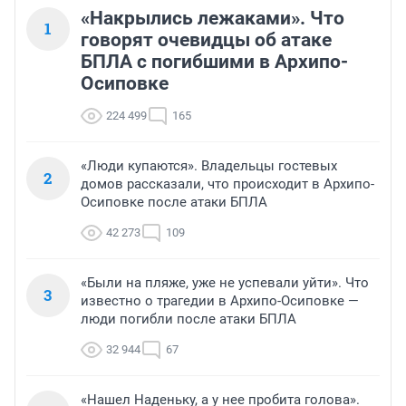
«Накрылись лежаками». Что
1
говорят очевидцы об атаке
БПЛА с погибшими в Архипо-
Осиповке
224 499
165
«Люди купаются». Владельцы гостевых
2
домов рассказали, что происходит в Архипо-
Осиповке после атаки БПЛА
42 273
109
«Были на пляже, уже не успевали уйти». Что
3
известно о трагедии в Архипо-Осиповке —
люди погибли после атаки БПЛА
32 944
67
«Нашел Наденьку, а у нее пробита голова».