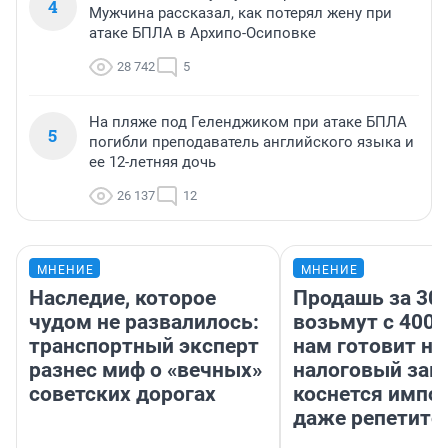
4
Мужчина рассказал, как потерял жену при
атаке БПЛА в Архипо-Осиповке
28 742
5
На пляже под Геленджиком при атаке БПЛА
5
погибли преподаватель английского языка и
ее 12-летняя дочь
26 137
12
МНЕНИЕ
МНЕНИЕ
Наследие, которое
Продашь за 300
чудом не развалилось:
возьмут с 4000
транспортный эксперт
нам готовит н
разнес миф о «вечных»
налоговый зако
советских дорогах
коснется импор
даже репетито