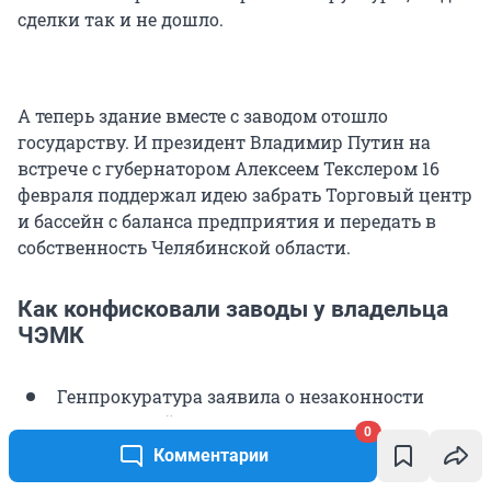
сделки так и не дошло.
А теперь здание вместе с заводом отошло
государству. И президент Владимир Путин на
встрече с губернатором Алексеем Текслером 16
февраля поддержал идею забрать Торговый центр
и бассейн с баланса предприятия и передать в
собственность Челябинской области.
Как конфисковали заводы у владельца
ЧЭМК
Генпрокуратура заявила о незаконности
проведенной в 1990-е годы приватизации
0
крупнейшего российского производителя
Комментарии
ферросплавов. 5 февраля надзорное