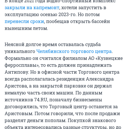
В конце 2021 года водно-спортивный комплекс
закрыли на капремонт
, хотели запустить в
эксплуатацию осенью 2023-го. Но потом
перенесли сроки
, пообещав открыть бассейн
нынешним летом.
Неясной долгое время оставалась судьба
уникального
Челябинского торгового центра
.
Формально он считался филиалом АО «Кузнецкие
ферросплавы», то есть должен принадлежать
Антипову. Но в офисной части Торгового центра
всегда располагалась резиденция Александра
Аристова, а на закрытой парковке он держал
немалую часть своих машин. По данным
источников 74.RU, поначалу бизнесмены
договорились, что Торговый центр останется за
Аристовым. Потом говорили, что после продажи
разделят деньги пополам. Покупкой знакового
объекта интересовались разные структуры, но до