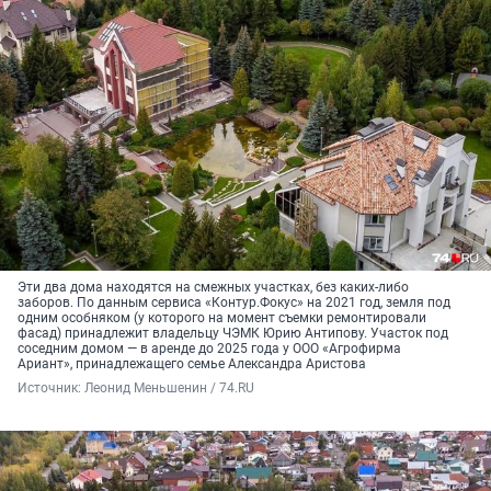
Эти два дома находятся на смежных участках, без каких-либо
заборов. По данным сервиса «Контур.Фокус» на 2021 год, земля под
одним особняком (у которого на момент съемки ремонтировали
фасад) принадлежит владельцу ЧЭМК Юрию Антипову. Участок под
соседним домом — в аренде до 2025 года у ООО «Агрофирма
Ариант», принадлежащего семье Александра Аристова
Источник: 
Леонид Меньшенин / 74.RU