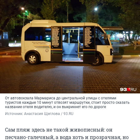
От автовокзала Мармариса до центральной улицы с отелями
туристов каждые 10 минут отвозят маршрутки, стоит просто сказать
название отеля водителю, и он выкрикнет его по дороге
Источник: 
Анастасия Щеглова / 93.RU
Сам пляж здесь не такой живописный: он
песчано-галечный, а вода хоть и прозрачная, но