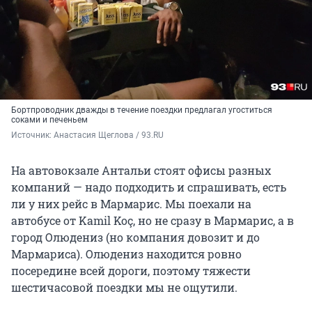
Бортпроводник дважды в течение поездки предлагал угоститься
соками и печеньем
Источник: 
Анастасия Щеглова / 93.RU
На автовокзале Антальи стоят офисы разных
компаний — надо подходить и спрашивать, есть
ли у них рейс в Мармарис. Мы поехали на
автобусе от Kamil Koç, но не сразу в Мармарис, а в
город Олюдениз (но компания довозит и до
Мармариса). Олюдениз находится ровно
посередине всей дороги, поэтому тяжести
шестичасовой поездки мы не ощутили.