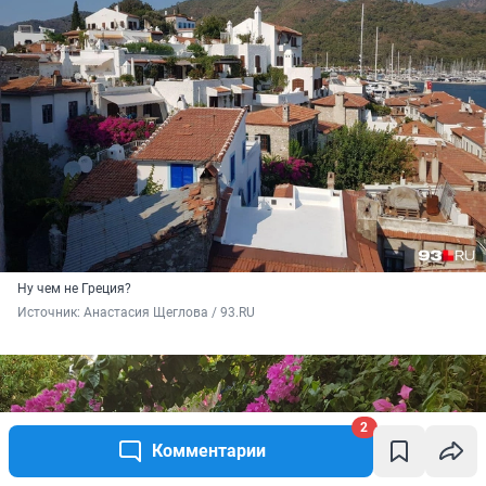
Ну чем не Греция?
Источник: 
Анастасия Щеглова / 93.RU
2
Комментарии