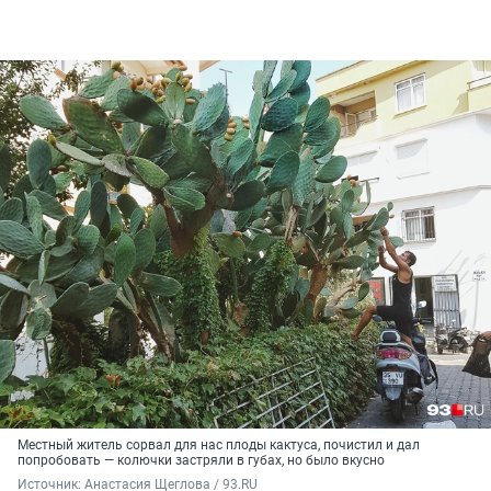
Местный житель сорвал для нас плоды кактуса, почистил и дал
попробовать — колючки застряли в губах, но было вкусно
Источник: 
Анастасия Щеглова / 93.RU