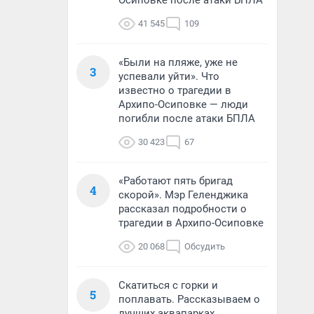
Осиповке после атаки БПЛА
41 545
109
«Были на пляже, уже не
3
успевали уйти». Что
известно о трагедии в
Архипо-Осиповке — люди
погибли после атаки БПЛА
30 423
67
«Работают пять бригад
4
скорой». Мэр Геленджика
рассказал подробности о
трагедии в Архипо-Осиповке
20 068
Обсудить
Скатиться с горки и
5
поплавать. Рассказываем о
лучших аквапарках