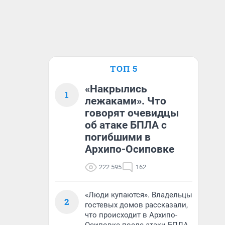
ТОП 5
«Накрылись
1
лежаками». Что
говорят очевидцы
об атаке БПЛА с
погибшими в
Архипо-Осиповке
222 595
162
«Люди купаются». Владельцы
2
гостевых домов рассказали,
что происходит в Архипо-