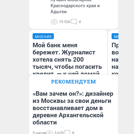
Краснодарского края и
Адыгеи
19 526
4
МНЕНИЕ
МНЕНИЕ
Мой банк меня
Продаш
бережет. Журналист
возьмут
хотела снять 200
нам го
тысяч, чтобы погасить
налого
кредит, — к ней домой
коснет
приехала служба
даже р
РЕКОМЕНДУЕМ
безопасности
«Вам зачем он?»: дизайнер
из Москвы за свои деньги
Ксения Владимирская
восстанавливает дом в
Ан
Автор мнения
деревне Архангельской
области
5 часов
3 670
8