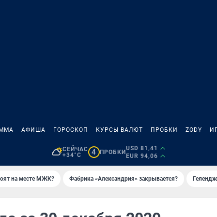
АММА
АФИША
ГОРОСКОП
КУРСЫ ВАЛЮТ
ПРОБКИ
ZODY
И
USD 81,41
СЕЙЧАС
4
ПРОБКИ
+34°C
EUR 94,06
роят на месте МЖК?
Фабрика «Александрия» закрывается?
Гелендж