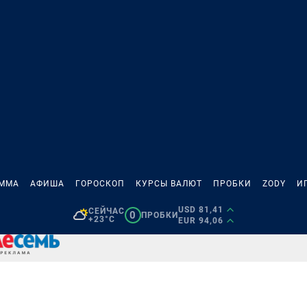
АММА
АФИША
ГОРОСКОП
КУРСЫ ВАЛЮТ
ПРОБКИ
ZODY
И
USD 81,41
СЕЙЧАС
0
ПРОБКИ
+23°C
EUR 94,06