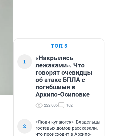
ТОП 5
«Накрылись
1
лежаками». Что
говорят очевидцы
об атаке БПЛА с
погибшими в
Архипо-Осиповке
222 006
162
«Люди купаются». Владельцы
2
гостевых домов рассказали,
что происходит в Архипо-