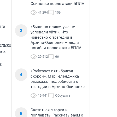
Осиповке после атаки БПЛА
41 294
109
не 
«Были на пляже, уже не
3
успевали уйти». Что
известно о трагедии в
Архипо-Осиповке — люди
лько 
погибли после атаки БПЛА
е, 
29 512
66
 
«Работают пять бригад
4
скорой». Мэр Геленджика
рассказал подробности о
трагедии в Архипо-Осиповке
19 941
Обсудить
Скатиться с горки и
5
поплавать. Рассказываем о