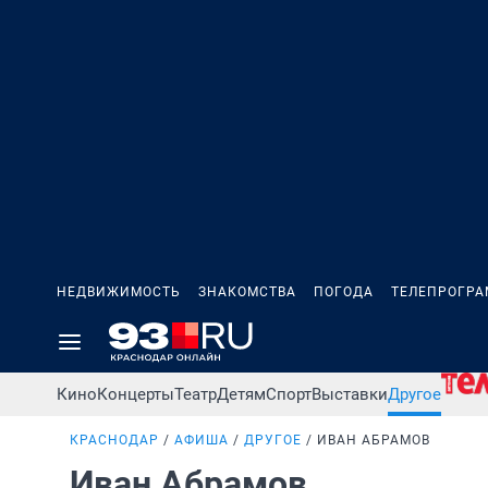
НЕДВИЖИМОСТЬ
ЗНАКОМСТВА
ПОГОДА
ТЕЛЕПРОГР
Кино
Концерты
Театр
Детям
Спорт
Выставки
Другое
КРАСНОДАР
АФИША
ДРУГОЕ
ИВАН АБРАМОВ
Иван Абрамов