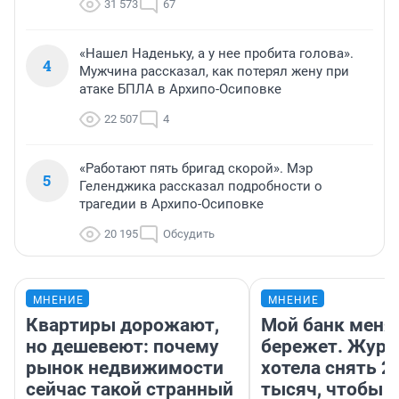
31 573
67
«Нашел Наденьку, а у нее пробита голова».
4
Мужчина рассказал, как потерял жену при
атаке БПЛА в Архипо-Осиповке
22 507
4
«Работают пять бригад скорой». Мэр
5
Геленджика рассказал подробности о
трагедии в Архипо-Осиповке
20 195
Обсудить
МНЕНИЕ
МНЕНИЕ
Квартиры дорожают,
Мой банк меня
но дешевеют: почему
бережет. Журн
рынок недвижимости
хотела снять 2
сейчас такой странный
тысяч, чтобы п