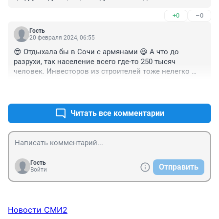
триллионы рублей ! А рассуждают они так,Россия им 
+0
–0
должна всё востановить. ВСЁ. Вот аэропорт в Сухуми 
за наши деньги мы же востанавливаем,в то время 
Гость
как из своих 1200 примерно,что было,осталось около 
20 февраля 2024, 06:55
200 . Мы- Россия платим им пенсии. А вот когда они 
😎 Отдыхала бы в Сочи с армянами 😆 А что до 
сами закрыли границу от нас в пандемию,надо было 
разрухи, так население всего где-то 250 тысяч 
бы посмотреть и послушать где был их суверинитет
человек. Инвесторов из строителей тоже нелегко 
найти, им плати. Самостроя сколько на Кубани со 
+0
–0
скандалами обманутых не счесть.
Читать все комментарии
Гость
Отправить
Войти
Новости СМИ2