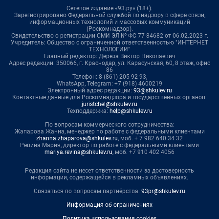
Сетевое издание «93.ру» (18+).
Зарегистрировано Федеральной службой по надзору в сфере связи,
информационных технологий и массовых коммуникаций
(Роскомнадзор).
Свидетельство о регистрации СМИ ЭЛ № ФС 77-84682 от 06.02.2023 г.
Учредитель: Общество с ограниченной ответственностью "ИНТЕРНЕТ
ТЕХНОЛОГИИ"
Главный редактор: Дереза Виктор Николаевич
Адрес редакции: 350066, г. Краснодар, ул. Карасунская, 60, 8 этаж, офис
86
Телефон: 8 (861) 205-92-93,
WhatsApp, Telegram: +7 (918) 4600219
Электронный адрес редакции:
93@shkulev.ru
Контактные данные для Роскомнадзора и государственных органов:
juristchel@shkulev.ru
Техподдержка:
help@shkulev.ru
По вопросам коммерческого сотрудничества:
Жапарова Жанна, менеджер по работе с федеральными клиентами
zhanna.zhaparova@shkulev.ru
, моб. + 7 982 640 34 32
Ревина Мария, директор по работе с федеральными клиентами
mariya.revina@shkulev.ru
, моб. +7 910 402 4056
Редакция сайта не несет ответственности за достоверность
информации, содержащейся в рекламных объявлениях.
Связаться по вопросам партнёрства:
93pr@shkulev.ru
Информация об ограничениях
Политика использования cookies