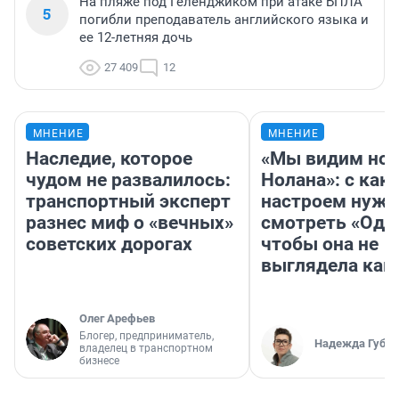
На пляже под Геленджиком при атаке БПЛА
5
погибли преподаватель английского языка и
ее 12-летняя дочь
27 409
12
МНЕНИЕ
МНЕНИЕ
Наследие, которое
«Мы видим нов
чудом не развалилось:
Нолана»: с как
транспортный эксперт
настроем нужн
разнес миф о «вечных»
смотреть «Оди
советских дорогах
чтобы она не
выглядела как
Олег Арефьев
Блогер, предприниматель,
Надежда Губар
владелец в транспортном
бизнесе