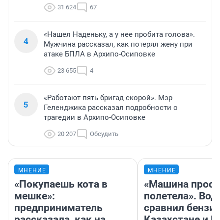
31 624
67
«Нашел Наденьку, а у нее пробита голова».
4
Мужчина рассказал, как потерял жену при
атаке БПЛА в Архипо-Осиповке
23 655
4
«Работают пять бригад скорой». Мэр
5
Геленджика рассказал подробности о
трагедии в Архипо-Осиповке
20 207
Обсудить
МНЕНИЕ
МНЕНИЕ
«Покупаешь кота в
«Машина прост
мешке»:
полетела». Вод
предприниматель
сравнил бензин
рассказала, как на
Казахстане и Р