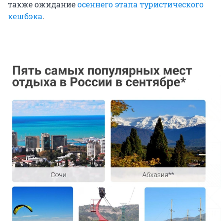
также ожидание
осеннего этапа туристического
кешбэка
.