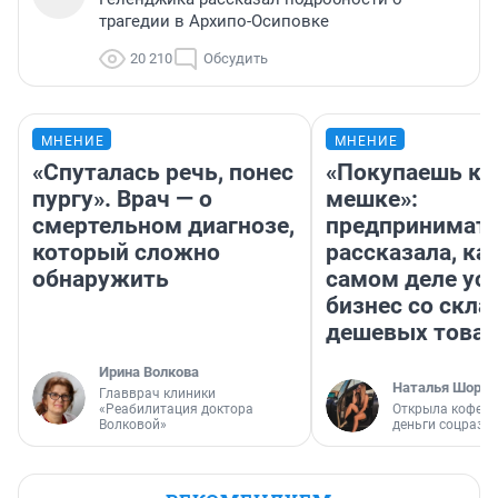
трагедии в Архипо-Осиповке
20 210
Обсудить
МНЕНИЕ
МНЕНИЕ
«Спуталась речь, понес
«Покупаешь ко
пургу». Врач — о
мешке»:
смертельном диагнозе,
предпринимат
который сложно
рассказала, как
обнаружить
самом деле ус
бизнес со скл
дешевых това
Ирина Волкова
Наталья Шорох
Главврач клиники
«Реабилитация доктора
Открыла кофейн
Волковой»
деньги соцразв