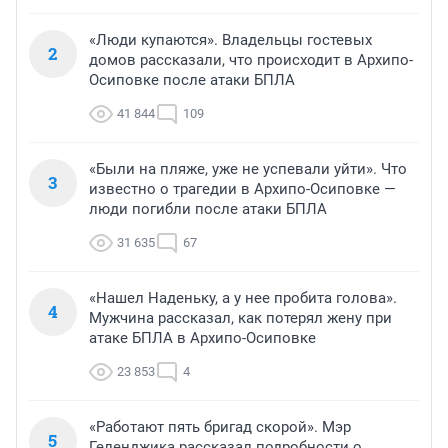
«Люди купаются». Владельцы гостевых
2
домов рассказали, что происходит в Архипо-
Осиповке после атаки БПЛА
41 844
109
«Были на пляже, уже не успевали уйти». Что
3
известно о трагедии в Архипо-Осиповке —
люди погибли после атаки БПЛА
31 635
67
«Нашел Наденьку, а у нее пробита голова».
4
Мужчина рассказал, как потерял жену при
атаке БПЛА в Архипо-Осиповке
23 853
4
«Работают пять бригад скорой». Мэр
5
Геленджика рассказал подробности о