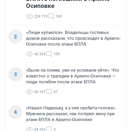
Осиповке
224 719
165
«Люди купаются». Владельцы гостевых
2
домов рассказали, что происходит в Архипо-
Осиповке после атаки БПЛА
42 333
109
«Были на пляже, уже не успевали уйти». Что
3
известно о трагедии в Архипо-Осиповке —
люди погибли после атаки БПЛА
33 167
67
«Нашел Наденьку, а у нее пробита голова».
4
Мужчина рассказал, как потерял жену при
атаке БПЛА в Архипо-Осиповке
29 167
5