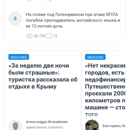
На пляже под Геленджиком при атаке БПЛА
5
погибли преподаватель английского языка и
ее 12-летняя дочь
26 720
12
МНЕНИЕ
МНЕНИЕ
«За неделю две ночи
«Нет некрасив
были страшные»:
городов, есть
туристка рассказала об
недофинансиро
отдыхе в Крыму
Путешественн
проехали 2000
километров по 
машине — стои
того
Александра Исмайлова
Екатерина Лит
заместитель главного