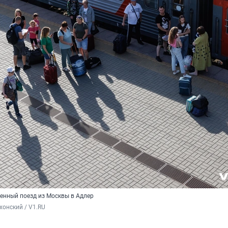
менный поезд из Москвы в Адлер
хонский / V1.RU