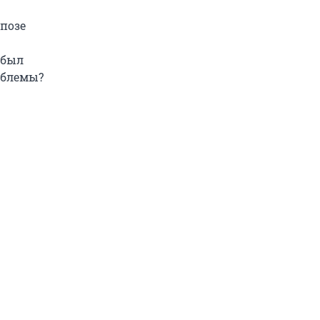
 позе
 был
облемы?