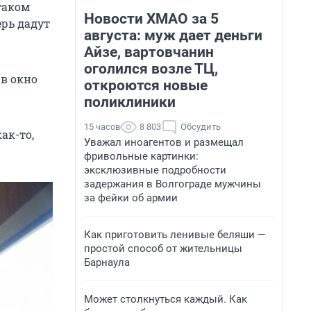
таком
Новости ХМАО за 5
ерь дадут
августа: муж дает деньги
Айзе, вартовчанин
оголился возле ТЦ,
 в окно
откроются новые
поликлиники
15 часов
8 803
Обсудить
ак-то,
Уважал иноагентов и размещал
фривольные картинки:
эксклюзивные подробности
задержания в Волгограде мужчины
за фейки об армии
Как приготовить ленивые беляши —
простой способ от жительницы
Барнаула
Может столкнуться каждый. Как