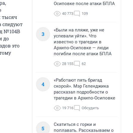
ра,
Осиповке после атаки БПЛА
е
40 773
109
и тысяч
в следуют
«Были на пляже, уже не
д № 104В
3
успевали уйти». Что
и до
известно о трагедии в
здов это
Архипо-Осиповке — люди
этому
погибли после атаки БПЛА
28 155
62
«Работают пять бригад
4
скорой». Мэр Геленджика
рассказал подробности о
трагедии в Архипо-Осиповке
19 716
Обсудить
Скатиться с горки и
5
поплавать. Рассказываем о