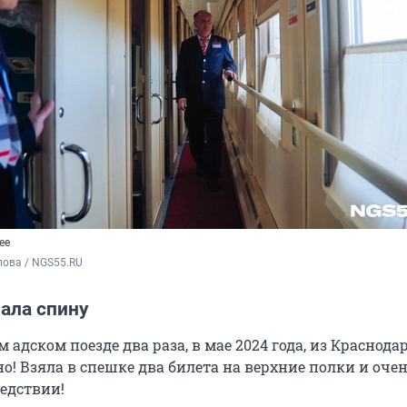
ее
пова / NGS55.RU
ала спину
м адском поезде два раза, в мае 2024 года, из Краснода
о! Взяла в спешке два билета на верхние полки и оче
едствии!