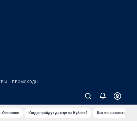
ГРЫ
ПРОМОКОДЫ
о-Осиповке
Когда пройдут дожди на Кубани?
Как выживают продавц