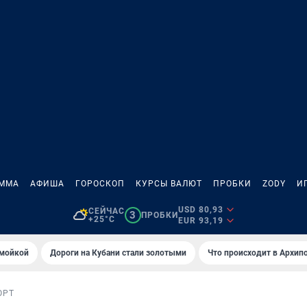
АММА
АФИША
ГОРОСКОП
КУРСЫ ВАЛЮТ
ПРОБКИ
ZODY
И
USD 80,93
СЕЙЧАС
3
ПРОБКИ
+25°C
EUR 93,19
омойкой
Дороги на Кубани стали золотыми
Что происходит в Архип
ОРТ