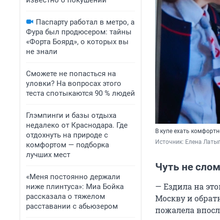
известно о покушении
Паспарту работал в метро, а
Фура был продюсером: тайны
«Форта Боярд», о которых вы
не знали
Сможете не попасться на
уловки? На вопросах этого
теста спотыкаются 90 % людей
Глэмпинги и базы отдыха
недалеко от Краснодара. Где
В купе ехать комфортн
отдохнуть на природе с
Источник: 
Елена Латы
комфортом — подборка
лучших мест
Чуть не слом
«Меня постоянно держали
— Ездила на это
ниже плинтуса»: Миа Бойка
рассказала о тяжелом
Москву и обратн
расставании с абьюзером
пожалела впосл