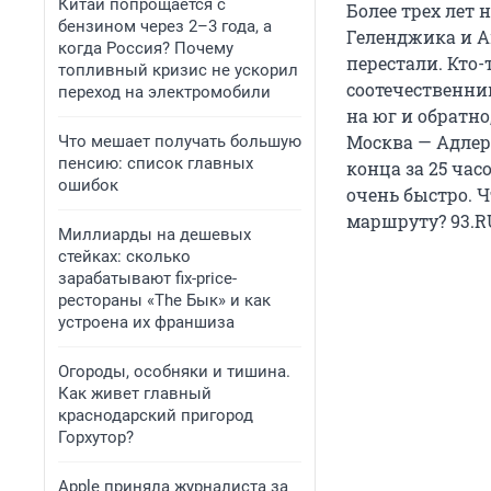
Китай попрощается с
Более трех лет
бензином через 2–3 года, а
Геленджика и А
когда Россия? Почему
перестали. Кто-
топливный кризис не ускорил
соотечественни
переход на электромобили
на юг и обратн
Москва — Адлер
Что мешает получать большую
пенсию: список главных
конца за 25 час
ошибок
очень быстро. 
маршруту? 93.R
Миллиарды на дешевых
стейках: сколько
зарабатывают fix-price-
рестораны «The Бык» и как
устроена их франшиза
Огороды, особняки и тишина.
Как живет главный
краснодарский пригород
Горхутор?
Apple приняла журналиста за