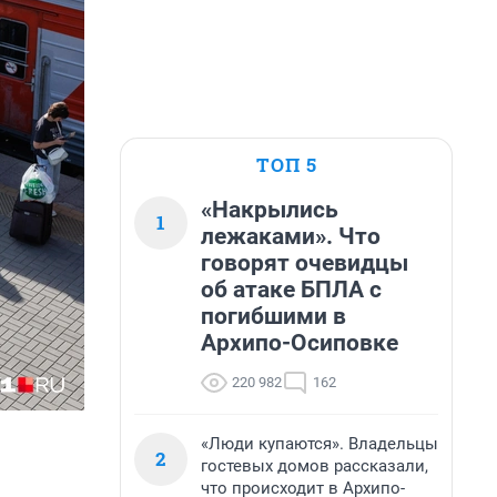
ТОП 5
«Накрылись
1
лежаками». Что
говорят очевидцы
об атаке БПЛА с
погибшими в
Архипо-Осиповке
220 982
162
«Люди купаются». Владельцы
2
гостевых домов рассказали,
что происходит в Архипо-