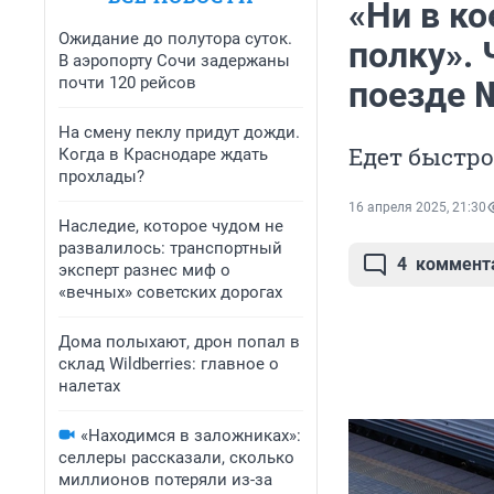
«Ни в к
Ожидание до полутора суток.
полку».
В аэропорту Сочи задержаны
почти 120 рейсов
поезде 
На смену пеклу придут дожди.
Едет быстро
Когда в Краснодаре ждать
прохлады?
16 апреля 2025, 21:30
Наследие, которое чудом не
развалилось: транспортный
4
коммент
эксперт разнес миф о
«вечных» советских дорогах
Дома полыхают, дрон попал в
склад Wildberries: главное о
налетах
«Находимся в заложниках»:
селлеры рассказали, сколько
миллионов потеряли из-за