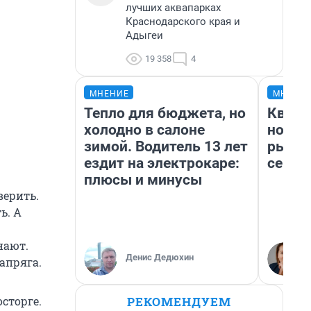
лучших аквапарках
Краснодарского края и
Адыгеи
19 358
4
МНЕНИЕ
МНЕНИ
Тепло для бюджета, но
Кварт
холодно в салоне
но де
зимой. Водитель 13 лет
рынок
ездит на электрокаре:
сейча
плюсы и минусы
верить.
ь. А
нают.
Денис Дедюхин
напряга.
РЕКОМЕНДУЕМ
осторге.